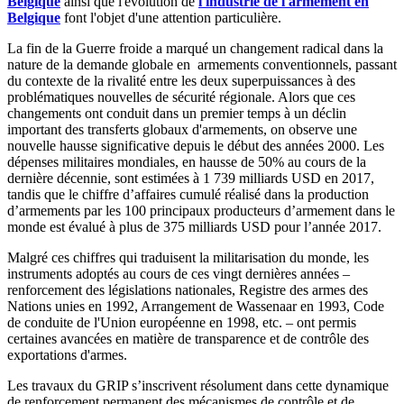
Belgique
ainsi que l'évolution de
l'industrie de l'armement en
Belgique
font l'objet d'une attention particulière.
La fin de la Guerre froide a marqué un changement radical dans la
nature de la demande globale en armements conventionnels, passant
du contexte de la rivalité entre les deux superpuissances à des
problématiques nouvelles de sécurité régionale. Alors que ces
changements ont conduit dans un premier temps à un déclin
important des transferts globaux d'armements, on observe une
nouvelle hausse significative depuis le début des années 2000. Les
dépenses militaires mondiales, en hausse de 50% au cours de la
dernière décennie, sont estimées à 1 739 milliards USD en 2017,
tandis que le chiffre d’affaires cumulé réalisé dans la production
d’armements par les 100 principaux producteurs d’armement dans le
monde est évalué à plus de 375 milliards USD pour l’année 2017.
Malgré ces chiffres qui traduisent la militarisation du monde, les
instruments adoptés au cours de ces vingt dernières années –
renforcement des législations nationales, Registre des armes des
Nations unies en 1992, Arrangement de Wassenaar en 1993, Code
de conduite de l'Union européenne en 1998, etc. – ont permis
certaines avancées en matière de transparence et de contrôle des
exportations d'armes.
Les travaux du GRIP s’inscrivent résolument dans cette dynamique
de renforcement permanent des mécanismes de contrôle et de