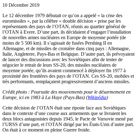
10 Décembre 2019
Le 12 décembre 1979 débutait ce qu’on a appelé « la crise des
euromissiles », par la célèbre « double décision » prise par les
représentants des pays de l’OTAN, réunis au quartier général de
l’OTAN à Evere. D’une part, ils décidaient d’engager l’installation
de nouvelles armes nucléaires en Europe de moyenne portée (de
moins de 5 500 km). Il s’agissait de fusées Pershing II en
Allemagne, et de missiles de croisière dans cinq pays : Allemagne,
Italie, Angleterre, Pays-Bas et Belgique. D’autre part, ils prévoyaient
de lancer des discussions avec les Soviétiques afin de tenter de
négocier le retrait de leurs SS-20, des missiles nucléaires de
moyenne portée, qu’ils avaient commencé à déployer fin 1977 à
proximité des frontières des pays de l’OTAN. Ces SS-20, mobiles et
très performants, remplaçaient progressivement d’anciens missiles.
Crédit photo : Poursuite des mouvements pour le désarmement en
Europe, ici en 1983 à La Haye (Pays-Bas) (
Wikipédia
)
Cette décision de l’OTAN était une riposte face aux Soviétiques
dans le contexte d’une course aux armements que se livraient les
deux blocs antagonistes depuis 1945, le Pacte de Varsovie mené par
l’URSS d’une part, et l’OTAN dirigé par les États-Unis d’autre part.
On était à ce moment en pleine Guerre froide.