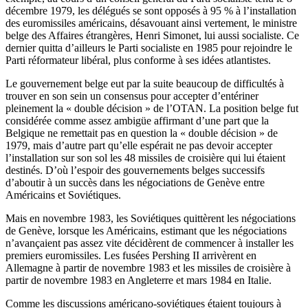
décembre 1979, les délégués se sont opposés à 95 % à l’installation
des euromissiles américains, désavouant ainsi vertement, le ministre
belge des Affaires étrangères, Henri Simonet, lui aussi socialiste. Ce
dernier quitta d’ailleurs le Parti socialiste en 1985 pour rejoindre le
Parti réformateur libéral, plus conforme à ses idées atlantistes.
Le gouvernement belge eut par la suite beaucoup de difficultés à
trouver en son sein un consensus pour accepter d’entériner
pleinement la « double décision » de l’OTAN. La position belge fut
considérée comme assez ambigüe affirmant d’une part que la
Belgique ne remettait pas en question la « double décision » de
1979, mais d’autre part qu’elle espérait ne pas devoir accepter
l’installation sur son sol les 48 missiles de croisière qui lui étaient
destinés. D’où l’espoir des gouvernements belges successifs
d’aboutir à un succès dans les négociations de Genève entre
Américains et Soviétiques.
Mais en novembre 1983, les Soviétiques quittèrent les négociations
de Genève, lorsque les Américains, estimant que les négociations
n’avançaient pas assez vite décidèrent de commencer à installer les
premiers euromissiles. Les fusées Pershing II arrivèrent en
Allemagne à partir de novembre 1983 et les missiles de croisière à
partir de novembre 1983 en Angleterre et mars 1984 en Italie.
Comme les discussions américano-soviétiques étaient toujours à