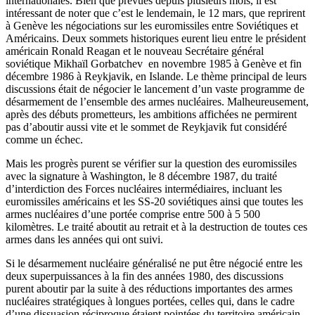
internationales. Bien que prévues depuis plusieurs mois, il est
intéressant de noter que c’est le lendemain, le 12 mars, que reprirent
à Genève les négociations sur les euromissiles entre Soviétiques et
Américains. Deux sommets historiques eurent lieu entre le président
américain Ronald Reagan et le nouveau Secrétaire général
soviétique Mikhaïl Gorbatchev en novembre 1985 à Genève et fin
décembre 1986 à Reykjavik, en Islande. Le thème principal de leurs
discussions était de négocier le lancement d’un vaste programme de
désarmement de l’ensemble des armes nucléaires. Malheureusement,
après des débuts prometteurs, les ambitions affichées ne permirent
pas d’aboutir aussi vite et le sommet de Reykjavik fut considéré
comme un échec.
Mais les progrès purent se vérifier sur la question des euromissiles
avec la signature à Washington, le 8 décembre 1987, du traité
d’interdiction des Forces nucléaires intermédiaires, incluant les
euromissiles américains et les SS-20 soviétiques ainsi que toutes les
armes nucléaires d’une portée comprise entre 500 à 5 500
kilomètres. Le traité aboutit au retrait et à la destruction de toutes ces
armes dans les années qui ont suivi.
Si le désarmement nucléaire généralisé ne put être négocié entre les
deux superpuissances à la fin des années 1980, des discussions
purent aboutir par la suite à des réductions importantes des armes
nucléaires stratégiques à longues portées, celles qui, dans le cadre
d’une dissuasion réciproque étaient pointées du territoire américain