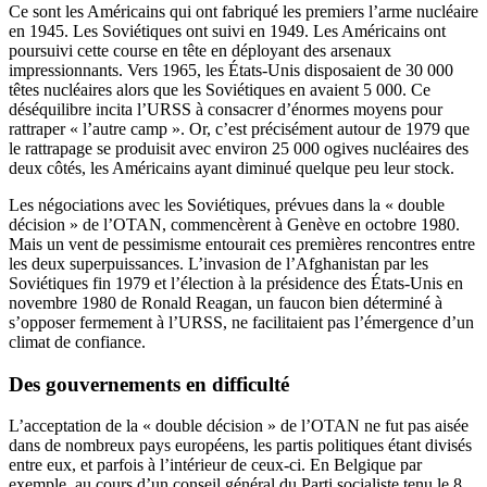
Ce sont les Américains qui ont fabriqué les premiers l’arme nucléaire
en 1945. Les Soviétiques ont suivi en 1949. Les Américains ont
poursuivi cette course en tête en déployant des arsenaux
impressionnants. Vers 1965, les États-Unis disposaient de 30 000
têtes nucléaires alors que les Soviétiques en avaient 5 000. Ce
déséquilibre incita l’URSS à consacrer d’énormes moyens pour
rattraper « l’autre camp ». Or, c’est précisément autour de 1979 que
le rattrapage se produisit avec environ 25 000 ogives nucléaires des
deux côtés, les Américains ayant diminué quelque peu leur stock.
Les négociations avec les Soviétiques, prévues dans la « double
décision » de l’OTAN, commencèrent à Genève en octobre 1980.
Mais un vent de pessimisme entourait ces premières rencontres entre
les deux superpuissances. L’invasion de l’Afghanistan par les
Soviétiques fin 1979 et l’élection à la présidence des États-Unis en
novembre 1980 de Ronald Reagan, un faucon bien déterminé à
s’opposer fermement à l’URSS, ne facilitaient pas l’émergence d’un
climat de confiance.
Des gouvernements en difficulté
L’acceptation de la « double décision » de l’OTAN ne fut pas aisée
dans de nombreux pays européens, les partis politiques étant divisés
entre eux, et parfois à l’intérieur de ceux-ci. En Belgique par
exemple, au cours d’un conseil général du Parti socialiste tenu le 8