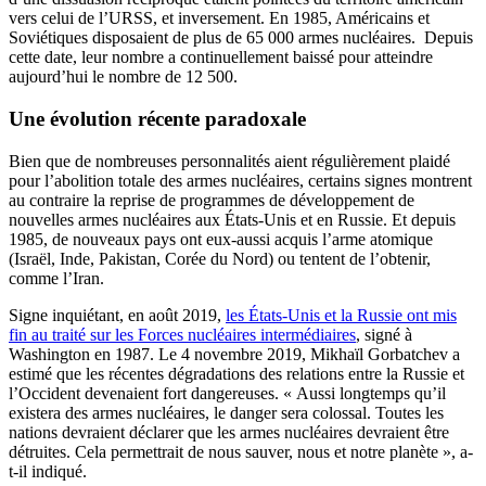
vers celui de l’URSS, et inversement. En 1985, Américains et
Soviétiques disposaient de plus de 65 000 armes nucléaires. Depuis
cette date, leur nombre a continuellement baissé pour atteindre
aujourd’hui le nombre de 12 500.
Une évolution récente paradoxale
Bien que de nombreuses personnalités aient régulièrement plaidé
pour l’abolition totale des armes nucléaires, certains signes montrent
au contraire la reprise de programmes de développement de
nouvelles armes nucléaires aux États-Unis et en Russie. Et depuis
1985, de nouveaux pays ont eux-aussi acquis l’arme atomique
(Israël, Inde, Pakistan, Corée du Nord) ou tentent de l’obtenir,
comme l’Iran.
Signe inquiétant, en août 2019,
les États-Unis et la Russie ont mis
fin au traité sur les Forces nucléaires intermédiaires
, signé à
Washington en 1987. Le 4 novembre 2019, Mikhaïl Gorbatchev a
estimé que les récentes dégradations des relations entre la Russie et
l’Occident devenaient fort dangereuses. « Aussi longtemps qu’il
existera des armes nucléaires, le danger sera colossal. Toutes les
nations devraient déclarer que les armes nucléaires devraient être
détruites. Cela permettrait de nous sauver, nous et notre planète », a-
t-il indiqué.