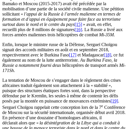
Bamako et Moscou (2015-2017) avait été précédée par la
mobilisation d’une partie de la société civile malienne. Une pétition
sollicitant «
l’appui de la Russie à l’armée malienne en termes de
formation et d’appui en équipement pour faire face au terrorisme
surtout dans le nord et le centre du pays
[15]
» avait, en effet,
recueilli plus de 8 millions de signatures
[16]
. La Russie a livré aux
forces armées maliennes trois hélicoptères de combat
Mi-35M
.
Enfin, lorsque le ministre russe de la Défense, Sergueï Choïgou
signait des accords militaires en août et en septembre 2018,
respectivement avec le Burkina Faso
[17]
et Madagascar
[18]
, ce fut
également au nom de la lutte antiterroriste
. Au Burkina Faso, la
Russie a notamment fourni deux
hélicoptères de transport armés
Mi-
171Sh
.
La tentation de Moscou de s’engager dans le règlement des crises
africaines traduit également son attachement à la « stabilité »,
puisque des structures étatiques fortes sont, dans la perspective
défendue par le Kremlin, les seules à même de contenir les défis
posés par la montée en puissance de mouvances extrémistes
[19]
.
e
Sergueï Choïgou rappelait cette conception lors de la 7
Conférence
de Moscou sur la sécurité internationale, organisée début avril 2018.
En présence d’une douzaine d’homologues africains, il
déclarait alors que «
la désintégration de la Libye qui a conduit à
une hausse de la menace terroriste dans le nord et dans le centre du