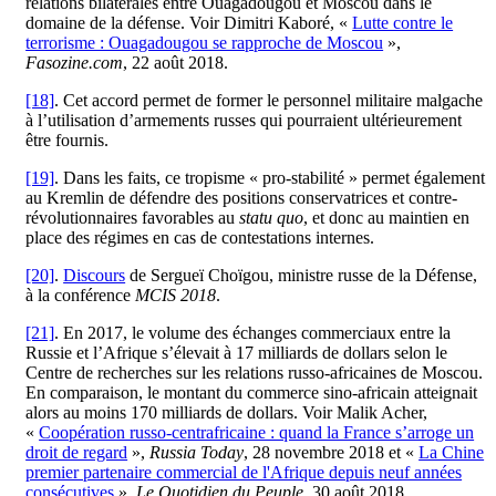
relations bilatérales entre Ouagadougou et Moscou dans le
domaine de la défense. Voir Dimitri Kaboré, «
Lutte contre le
terrorisme : Ouagadougou se rapproche de Moscou
»,
Fasozine.com
, 22 août 2018.
[18]
. Cet accord permet de former le personnel militaire malgache
à l’utilisation d’armements russes qui pourraient ultérieurement
être fournis.
[19]
. Dans les faits, ce tropisme « pro-stabilité » permet également
au Kremlin de défendre des positions conservatrices et contre-
révolutionnaires favorables au
statu quo
, et donc au maintien en
place des régimes en cas de contestations internes.
[20]
.
Discours
de Sergueï Choïgou, ministre russe de la Défense,
à la conférence
MCIS 2018
.
[21]
. En 2017, le volume des échanges commerciaux entre la
Russie et l’Afrique s’élevait à 17 milliards de dollars selon le
Centre de recherches sur les relations russo-africaines de Moscou.
En comparaison, le montant du commerce sino-africain atteignait
alors au moins 170 milliards de dollars. Voir Malik Acher,
«
Coopération russo-centrafricaine : quand la France s’arroge un
droit de regard
»,
Russia Today
, 28 novembre 2018 et «
La Chine
premier partenaire commercial de l'Afrique depuis neuf années
consécutives
»,
Le Quotidien du Peuple
, 30 août 2018.