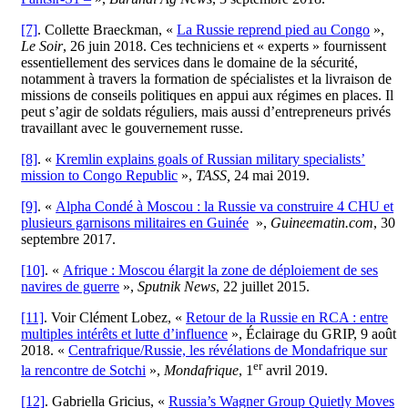
[7]
. Collette Braeckman, «
La Russie reprend pied au Congo
»,
Le Soir
, 26 juin 2018. Ces techniciens et « experts » fournissent
essentiellement des services dans le domaine de la sécurité,
notamment à travers la formation de spécialistes et la livraison de
missions de conseils politiques en appui aux régimes en places. Il
peut s’agir de soldats réguliers, mais aussi d’entrepreneurs privés
travaillant avec le gouvernement russe.
[8]
. «
Kremlin explains goals of Russian military specialists’
mission to Congo Republic
»,
TASS,
24 mai 2019.
[9]
. «
Alpha Condé à Moscou : la Russie va construire 4 CHU et
plusieurs garnisons militaires en Guinée
»,
Guineematin.com
, 30
septembre 2017.
[10]
. «
Afrique : Moscou élargit la zone de déploiement de ses
navires de guerre
»,
Sputnik News
, 22 juillet 2015.
[11]
. Voir Clément Lobez, «
Retour de la Russie en RCA : entre
multiples intérêts et lutte d’influence
», Éclairage du GRIP, 9 août
2018. «
Centrafrique/Russie, les révélations de Mondafrique sur
er
la rencontre de Sotchi
»,
Mondafrique
, 1
avril 2019.
[12]
. Gabriella Gricius, «
Russia’s Wagner Group Quietly Moves