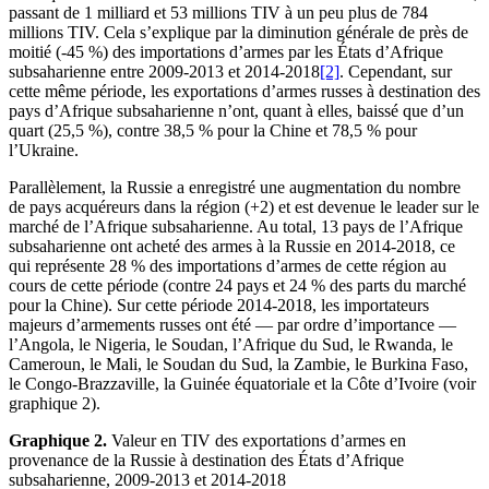
passant de 1 milliard et 53 millions TIV à un peu plus de 784
millions TIV. Cela s’explique par la diminution générale de près de
moitié (-45 %) des importations d’armes par les États d’Afrique
subsaharienne entre 2009-2013 et 2014-2018
[2]
. Cependant, sur
cette même période, les exportations d’armes russes à destination des
pays d’Afrique subsaharienne n’ont, quant à elles, baissé que d’un
quart (25,5 %), contre 38,5 % pour la Chine et 78,5 % pour
l’Ukraine.
Parallèlement, la Russie a enregistré une augmentation du nombre
de pays acquéreurs dans la région (+2) et est devenue le leader sur le
marché de l’Afrique subsaharienne. Au total, 13 pays de l’Afrique
subsaharienne ont acheté des armes à la Russie en 2014-2018, ce
qui représente 28 % des importations d’armes de cette région au
cours de cette période (contre 24 pays et 24 % des parts du marché
pour la Chine). Sur cette période 2014-2018, les importateurs
majeurs d’armements russes ont été — par ordre d’importance —
l’Angola, le Nigeria, le Soudan, l’Afrique du Sud, le Rwanda, le
Cameroun, le Mali, le Soudan du Sud, la Zambie, le Burkina Faso,
le Congo-Brazzaville, la Guinée équatoriale et la Côte d’Ivoire (voir
graphique 2).
Graphique
2
.
Valeur en TIV des exportations d’armes en
provenance de la Russie à destination des États d’Afrique
subsaharienne, 2009-2013 et 2014-2018