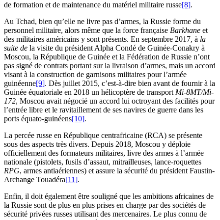
de formation et de maintenance du matériel militaire russe
[8]
.
Au Tchad, bien qu’elle ne livre pas d’armes, la Russie forme du
personnel militaire, alors même que la force française
Barkhane
et
des militaires américains y sont présents. En septembre 2017, à
la
suite de
la visite du président Alpha Condé de Guinée-Conakry à
Moscou, la République de Guinée et la Fédération de Russie n’ont
pas signé de contrats portant sur la livraison d’armes, mais un accord
visant à la construction de garnisons militaires pour l’armée
guinéenne
[9]
. Dès juillet 2015, c’est-à-dire bien avant de fournir à la
Guinée équatoriale en 2018 un hélicoptère de transport
Mi-8MT/Mi-
172
, Moscou avait négocié un accord lui octroyant des facilités pour
l’entrée libre et le ravitaillement de ses navires de guerre dans les
ports équato-guinéens
[10]
.
La percée russe en République centrafricaine (RCA) se présente
sous des aspects très divers. Depuis 2018, Moscou y déploie
officiellement des formateurs militaires, livre des armes à l’armée
nationale (pistolets, fusils d’assaut, mitrailleuses, lance-roquettes
RPG
, armes antiaériennes) et assure la sécurité du président Faustin-
Archange Touadéra
[11]
.
Enfin, il doit également être souligné que les ambitions africaines de
la Russie sont de plus en plus prises en charge par des sociétés de
sécurité privées russes utilisant des mercenaires. Le plus connu de