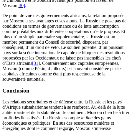
le Zimbabwe et le Soudan avaient pris position en faveur de
Moscou
[30]
.
De point de vue des gouvernements africains, la relation proposée
par Moscou a ses avantages et ses atouts. La Russie ne pose pas de
conditions en termes de gouvernance ou de lutte anticorruption
comme préalables aux différentes coopérations qu’elle propose. Et
plus qu’un simple partenaire supplémentaire, la Russie est un
membre permanent du Conseil de sécurité, disposant, par
conséquent, d’un droit de veto. Le soutien potentiel d’un puissant
pays sur la scène internationale capable de bloquer des résolutions
proposées par les Occidentaux ne laisse pas insensibles les chefs
d’États africains
[31]
. Contrairement aux capitales européennes,
Moscou (comme Pékin, d’ailleurs) est souvent considérée par les
capitales africaines comme étant plus respectueuse de la
souveraineté nationale.
Conclusion
Les relations sécuritaires et de défense entre la Russie et les pays
d’Afrique subsaharienne tendent à se renforcer. Au-delà de la lutte
antiterroriste et de la stabilité sur le continent, Moscou cherche à tirer
profit des liens tissés. La Russie escompte
in fine
des gains
économiques et politiques. En sus des ressources minières et
énergétiques dont le continent regorge, Moscou s’intéresse