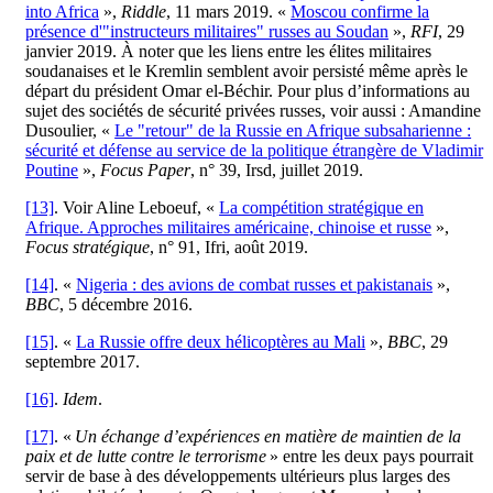
into Africa
»,
Riddle
, 11 mars 2019. «
Moscou confirme la
présence d'"instructeurs militaires" russes au Soudan
»,
RFI
, 29
janvier 2019. À noter que les liens entre les élites militaires
soudanaises et le Kremlin semblent avoir persisté même après le
départ du président Omar el-Béchir. Pour plus d’informations au
sujet des sociétés de sécurité privées russes, voir aussi : Amandine
Dusoulier, «
Le "retour" de la Russie en Afrique subsaharienne :
sécurité et défense au service de la politique étrangère de Vladimir
Poutine
»,
Focus Paper
, n° 39, Irsd, juillet 2019.
[13]
. Voir Aline Leboeuf, «
La compétition stratégique en
Afrique. Approches militaires américaine, chinoise et russe
»,
Focus stratégique
, n° 91, Ifri, août 2019.
[14]
. «
Nigeria : des avions de combat russes et pakistanais
»,
BBC
, 5 décembre 2016.
[15]
. «
La Russie offre deux hélicoptères au Mali
»,
BBC
, 29
septembre 2017.
[16]
.
Idem
.
[17]
. «
Un échange d’expériences en matière de maintien de la
paix et de lutte contre le terrorisme
» entre les deux pays pourrait
servir de base à des développements ultérieurs plus larges des