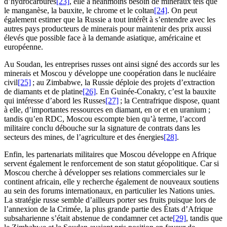
d’hydrocarbures
[23]
, elle a néanmoins besoin de minéraux tels que
le manganèse, la bauxite, le chrome et le coltan
[24]
. On peut
également estimer que la Russie a tout intérêt à s’entendre avec les
autres pays producteurs de minerais pour maintenir des prix aussi
élevés que possible face à la demande asiatique, américaine et
européenne.
Au Soudan, les entreprises russes ont ainsi signé des accords sur les
minerais et Moscou y développe une coopération dans le nucléaire
civil
[25]
; au Zimbabwe, la Russie déploie des projets d’extraction
de diamants et de platine
[26]
. En Guinée-Conakry, c’est la bauxite
qui intéresse d’abord les Russes
[27]
; la Centrafrique dispose, quant
à elle, d’importantes ressources en diamant, en or et en uranium ;
tandis qu’en RDC, Moscou escompte bien qu’à terme, l’accord
militaire conclu débouche sur la signature de contrats dans les
secteurs des mines, de l’agriculture et des énergies
[28]
.
Enfin, les partenariats militaires que Moscou développe en Afrique
servent également le renforcement de son statut géopolitique. Car si
Moscou cherche à développer ses relations commerciales sur le
continent africain, elle y recherche également de nouveaux soutiens
au sein des forums internationaux, en particulier les Nations unies.
La stratégie russe semble d’ailleurs porter ses fruits puisque lors de
l’annexion de la Crimée, la plus grande partie des États d’Afrique
subsaharienne s’était abstenue de condamner cet acte
[29]
, tandis que