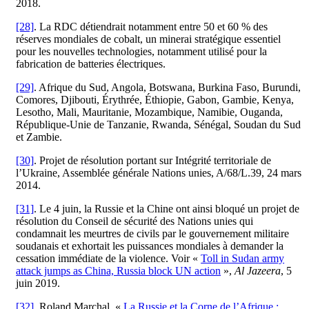
2018.
[28]
. La RDC détiendrait notamment entre 50 et 60 % des
réserves mondiales de cobalt, un minerai stratégique essentiel
pour les nouvelles technologies, notamment utilisé pour la
fabrication de batteries électriques.
[29]
. Afrique du Sud, Angola, Botswana, Burkina Faso, Burundi,
Comores, Djibouti, Érythrée, Éthiopie, Gabon, Gambie, Kenya,
Lesotho, Mali, Mauritanie, Mozambique, Namibie, Ouganda,
République-Unie de Tanzanie, Rwanda, Sénégal, Soudan du Sud
et Zambie.
[30]
. Projet de résolution portant sur Intégrité territoriale de
l’Ukraine, Assemblée générale Nations unies, A/68/L.39, 24 mars
2014.
[31]
. Le 4 juin, la Russie et la Chine ont ainsi bloqué un projet de
résolution du Conseil de sécurité des Nations unies qui
condamnait les meurtres de civils par le gouvernement militaire
soudanais et exhortait les puissances mondiales à demander la
cessation immédiate de la violence. Voir «
Toll in Sudan army
attack jumps as China, Russia block UN action
»,
Al Jazeera
, 5
juin 2019.
[32]
. Roland Marchal, «
La Russie et la Corne de l’Afrique :