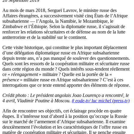
20 Septembre 2019
Au mois de mars 2018, Sergueï Lavrov, le ministre russe des
Affaires étrangères, a successivement visité cinq États de l’Afrique
subsaharienne — l’Angola, la Namibie, le Mozambique, le
Zimbabwe et l’Éthiopie. Selon la diplomatie russe, il s’agissait de
renforcer les relations sécuritaires et de défense au nom de la lutte
antiterroriste et de la stabilité sur le continent.
Cette visite historique, qui constitue le plus important déplacement
d’une délégation diplomatique russe en Afrique subsaharienne
depuis trente ans, n’a pas manqué de soulever des questionnements.
Quels sont les ressorts de la coopération militaire et sécuritaire russe
dans cette région du monde ? Quels intérêts sous-tendent réellement
ce «
réengagement
» militaire ? Quelle est la portée de la «
présence
» militaire russe en Afrique subsaharienne ? C’est à ces
interrogations que ce texte entend apporter des éléments de réponse.
Crédit photo : Le président angolais Joao Lourenço a rencontré, le
4 avril, Vladimir Poutine à Moscou.
# eode-tv/ luc michel (press-tv)
Afin de rencontrer ses objectifs, cet éclairage procède en quatre
étapes. Il s’intéresse tout d’abord à la position qu’occupe la Russie
sur le marché de l’armement d’Afrique subsaharienne. Il examine
deuxièmement l’évolution et les caractéristiques de l’offre russe en
matière de coopération militaire et sécuritaire. Il se penche ensuite