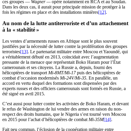
ces groupes —
Wagner —
opère notamment en RCA et au Soudan.
Dans les deux cas, il aurait pour principale mission de protéger à la
fois les régimes en place et des installations minières
[12]
.
Au nom de la lutte antiterroriste et d’un attachement
à la « stabilité »
Les ventes d’armements russes en Afrique sont le plus souvent
justifiées par la nécessité de lutter contre la prolifération des groupes
terroristes
[13]
. Le partenariat militaire entre Moscou et Yaoundé, qui
a véritablement débuté en 2013, coïncidait avec l’augmentation
pressante de la menace que représentait Boko Haram pour l’État
camerounais et ses citoyens. La Russie a, depuis, fourni des
hélicoptères de transport
Mi-8MT/Mi-17
puis des hélicoptères de
combat d’occasion modernisés
Mi-24V/Mi-35
. En parallèle, un
accord en vertu duquel des formations sont dispensées par des
experts russes et des officiers camerounais sont formés en Russie, a
été signé en avril 2015.
C’est aussi pour lutter contre les activistes de Boko Haram, et devant
le refus de Washington de lui vendre des armes en raison du non-
respect des droits humains, que le Nigeria s’est tourné vers Moscou
en 2015 pour l’achat d’hélicoptères de combat
Mi-35M
[14]
.
Fait peu commun, l’éclosion de la coopération militaire entre