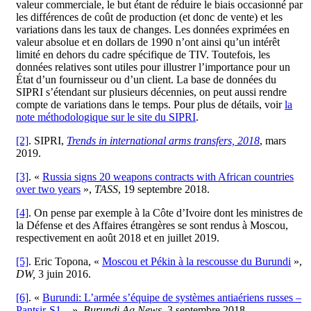
valeur commerciale, le but étant de réduire le biais occasionné par
les différences de coût de production (et donc de vente) et les
variations dans les taux de changes. Les données exprimées en
valeur absolue et en dollars de 1990 n’ont ainsi qu’un intérêt
limité en dehors du cadre spécifique de TIV. Toutefois, les
données relatives sont utiles pour illustrer l’importance pour un
État d’un fournisseur ou d’un client. La base de données du
SIPRI s’étendant sur plusieurs décennies, on peut aussi rendre
compte de variations dans le temps. Pour plus de détails, voir
la
note méthodologique sur le site du SIPRI
.
[2]
. SIPRI,
Trends in international arms transfers, 2018
, mars
2019.
[3]
. «
Russia signs 20 weapons contracts with African countries
over two years
»,
TASS
, 19 septembre 2018.
[4]
. On pense par exemple à la Côte d’Ivoire dont les ministres de
la Défense et des Affaires étrangères se sont rendus à Moscou,
respectivement en août 2018 et en juillet 2019.
[5]
. Eric Topona, «
Moscou et Pékin à la rescousse du Burundi
»,
DW
,
3 juin 2016.
[6]
. «
Burundi: L’armée s’équipe de systèmes antiaériens russes –
Pantsir-S1 –
»,
Burundi Ag News
, 3 septembre 2018.