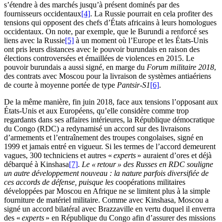
s’étendre à des marchés jusqu’à présent dominés par des
fournisseurs occidentaux
[4]
. La Russie pourrait en cela profiter des
tensions qui opposent des chefs d’États africains à leurs homologues
occidentaux. On note, par exemple, que le Burundi a renforcé ses
liens avec la Russie
[5]
à un moment où l’Europe et les États-Unis
ont pris leurs distances avec le pouvoir burundais en raison des
élections controversées et émaillées de violences en 2015. Le
pouvoir burundais a aussi signé, en marge du
Forum militaire 2018
,
des contrats avec Moscou pour la livraison de systèmes antiaériens
de courte à moyenne portée de type
Pantsir-S1
[6]
.
De la même manière, fin juin 2018, face aux tensions l’opposant aux
États-Unis et aux Européens, qu’elle considère comme trop
regardants dans ses affaires intérieures, la République démocratique
du Congo (RDC) a redynamisé un accord sur des livraisons
d’armements et l’entraînement des troupes congolaises, signé en
1999 et jamais entré en vigueur. Si les termes de l’accord demeurent
vagues, 300 techniciens et autres «
experts
» auraient d’ores et déjà
débarqué à Kinshasa
[7]
.
Le « retour » des Russes en RDC souligne
un autre développement nouveau : la nature parfois diversifiée de
ces accords de défense, puisque l
e
s
coopérations militaires
développées par Moscou en Afrique ne se limitent plus à la simple
fourniture de matériel militaire. Comme avec Kinshasa, Moscou a
signé un accord bilatéral avec Brazzaville en vertu duquel il enverra
des «
experts
» en République du Congo afin d’assurer des missions