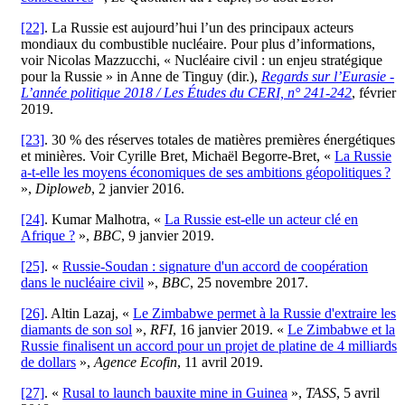
[22]
. La Russie est aujourd’hui l’un des principaux acteurs
mondiaux du combustible nucléaire. Pour plus d’informations,
voir Nicolas Mazzucchi, « Nucléaire civil : un enjeu stratégique
pour la Russie » in Anne de Tinguy (dir.),
Regards sur l’Eurasie -
L’année politique 2018 / Les Études du CERI, n° 241-242
, février
2019.
[23]
. 30 % des réserves totales de matières premières énergétiques
et minières. Voir Cyrille Bret, Michaël Begorre-Bret, «
La Russie
a-t-elle les moyens économiques de ses ambitions géopolitiques ?
»,
Diploweb
, 2 janvier 2016.
[24]
. Kumar Malhotra, «
La Russie est-elle un acteur clé en
Afrique ?
»,
BBC
, 9 janvier 2019.
[25]
. «
Russie-Soudan : signature d'un accord de coopération
dans le nucléaire civil
»,
BBC
, 25 novembre 2017.
[26]
. Altin Lazaj, «
Le Zimbabwe permet à la Russie d'extraire les
diamants de son sol
»,
RFI
, 16 janvier 2019. «
Le Zimbabwe et la
Russie finalisent un accord pour un projet de platine de 4 milliards
de dollars
»,
Agence Ecofin
, 11 avril 2019.
[27]
. «
Rusal to launch bauxite mine in Guinea
»,
TASS
, 5 avril