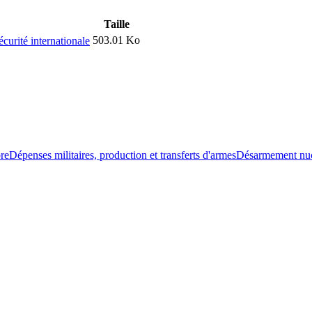
Taille
503.01 Ko
urité internationale
bre
Dépenses militaires, production et transferts d'armes
Désarmement nucl