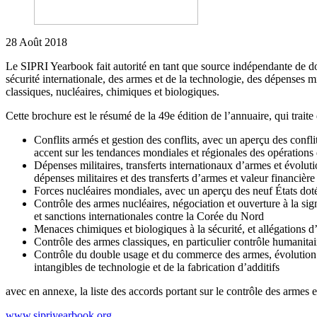
28 Août 2018
Le SIPRI Yearbook fait autorité en tant que source indépendante de do
sécurité internationale, des armes et de la technologie, des dépenses m
classiques, nucléaires, chimiques et biologiques.
Cette brochure est le résumé de la 49e édition de l’annuaire, qui trait
Conflits armés et gestion des conflits, avec un aperçu des con
accent sur les tendances mondiales et régionales des opérations
Dépenses militaires, transferts internationaux d’armes et évolutio
dépenses militaires et des transferts d’armes et valeur financièr
Forces nucléaires mondiales, avec un aperçu des neuf États doté
Contrôle des armes nucléaires, négociation et ouverture à la sig
et sanctions internationales contre la Corée du Nord
Menaces chimiques et biologiques à la sécurité, et allégations 
Contrôle des armes classiques, en particulier contrôle humanit
Contrôle du double usage et du commerce des armes, évolution du
intangibles de technologie et de la fabrication d’additifs
avec en annexe, la liste des accords portant sur le contrôle des armes
www.sipriyearbook.org