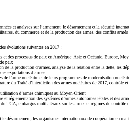
nnées et analyses sur l’armement, le désarmement et la sécurité interna
ilitaires, du commerce et de la production des armes, des conflits armés e
e des évolutions suivantes en 2017 :
flits et des processus de paix en Amérique, Asie et Océanie, Europe, Mo
 de paix
n de la production d’armes, analyse de la relation entre la dette, les dép
e des exportations d’armes
s de l’arme nucléaire et de leurs programmes de modernisation nucléaire
nature du Traité d’interdiction des armes nucléaires de 2017, contrôle e
d’utilisation d’armes chimiques au Moyen-Orient
aire et réglementation des systèmes d’armes autonomes létales et des ar
 TCA, embargos multilatéraux sur les armes et régimes de contrôle des e
 et le désarmement, les organismes internationaux de coopération en mat