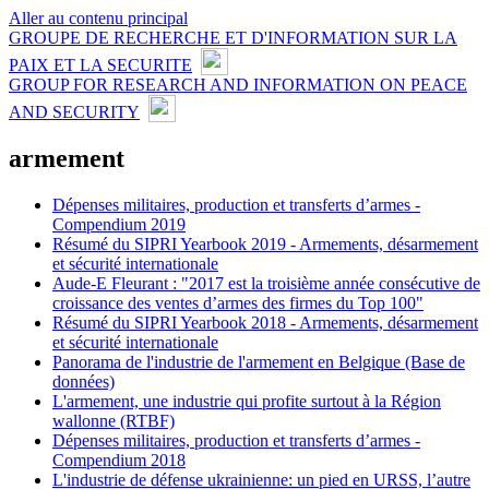
Aller au contenu principal
GROUPE DE RECHERCHE ET D'INFORMATION SUR LA
PAIX ET LA SECURITE
GROUP FOR RESEARCH AND INFORMATION ON PEACE
AND SECURITY
armement
Dépenses militaires, production et transferts d’armes -
Compendium 2019
Résumé du SIPRI Yearbook 2019 - Armements, désarmement
et sécurité internationale
Aude-E Fleurant : "2017 est la troisième année consécutive de
croissance des ventes d’armes des firmes du Top 100"
Résumé du SIPRI Yearbook 2018 - Armements, désarmement
et sécurité internationale
Panorama de l'industrie de l'armement en Belgique (Base de
données)
L'armement, une industrie qui profite surtout à la Région
wallonne (RTBF)
Dépenses militaires, production et transferts d’armes -
Compendium 2018
L'industrie de défense ukrainienne: un pied en URSS, l’autre