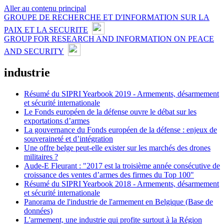
Aller au contenu principal
GROUPE DE RECHERCHE ET D'INFORMATION SUR LA
PAIX ET LA SECURITE
GROUP FOR RESEARCH AND INFORMATION ON PEACE
AND SECURITY
industrie
Résumé du SIPRI Yearbook 2019 - Armements, désarmement
et sécurité internationale
Le Fonds européen de la défense ouvre le débat sur les
exportations d’armes
La gouvernance du Fonds européen de la défense : enjeux de
souveraineté et d’intégration
Une offre belge peut-elle exister sur les marchés des drones
militaires ?
Aude-E Fleurant : "2017 est la troisième année consécutive de
croissance des ventes d’armes des firmes du Top 100"
Résumé du SIPRI Yearbook 2018 - Armements, désarmement
et sécurité internationale
Panorama de l'industrie de l'armement en Belgique (Base de
données)
L'armement, une industrie qui profite surtout à la Région