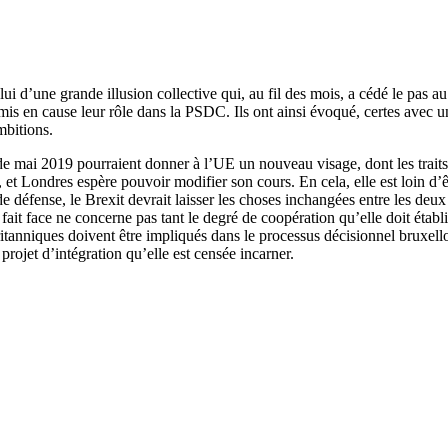
elui d’une grande illusion collective qui, au fil des mois, a cédé le pas 
is en cause leur rôle dans la PSDC. Ils ont ainsi évoqué, certes avec une
ambitions.
de mai 2019 pourraient donner à l’UE un nouveau visage, dont les traits
e, et Londres espère pouvoir modifier son cours. En cela, elle est loin d’
 de défense, le Brexit devrait laisser les choses inchangées entre les de
fait face ne concerne pas tant le degré de coopération qu’elle doit établ
Britanniques doivent être impliqués dans le processus décisionnel bruxell
rojet d’intégration qu’elle est censée incarner.