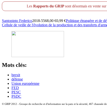
Les
Rapports du GRIP
sont désormais en vente su
Santopinto Federico
2018-5568,00 €0,99 €
Politique étrangère et de d
Cellule de veille de l'évolution de la production et des transferts d'
Mots clés:
brexit
défense
Union européenne
FED
PESC
PSDC
© GRIP 2012 - Groupe de recherche et d'information sur la paix et la sécurité, 467 chaussée d