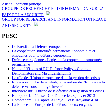
Aller au contenu principal
GROUPE DE RECHERCHE ET D'INFORMATION SUR LA
PAIX ET LA SECURITE
GROUP FOR RESEARCH AND INFORMATION ON PEACE
AND SECURITY
PESC
Le Brexit et la Défense européenne
La coopération structurée permanente : opportunité et
embûches pour la défense européenne
Défense européenne - l’enjeu de la coopération structurée
permanente
National Visions of EU Defence Policy - Common
Denominators and Misunderstandings
Le rôle de l’Union européenne dans la gestion des crises
Étude à venir: Le débat stratégique autour de l’Europe de la
défense vu sous un angle inversé
Interview sur l’Europe de la défense et la gestion des crises
Europe de la défense - Conférence le 28 janvier 2013
Comprendre l’UE après la Libye… et le Royaume-Uni
La France et l’Europe de la défense : deux énigmes