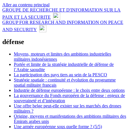
Aller au contenu principal
GROUPE DE RECHERCHE ET D'INFORMATION SUR LA
PAIX ET LA SECURITE
GROUP FOR RESEARCH AND INFORMATION ON PEACE
AND SECURITY
défense
Moyens, moteurs et limites des ambitions industrielles
militaires indonésiennes
Portée et limite de la stratégie industrielle de défense de
l’Arabie saoudite
La participation des pays tiers au sein de la PESCO
Stratégie spatiale : continuité et évolution du programme
spatial militaire français
Industrie de défense européenne : le choix entre deux options
La gouvernance du Fonds européen de la défense : enjeux de
souveraineté et d’intégration
Une offre belge peut-elle exister sur les marchés des drones
militaires ?
Origine, moyens et manifestations des ambitions militaires des
Émirats arabes unis
Une armée européenne sous quelle forme ? (5/5)