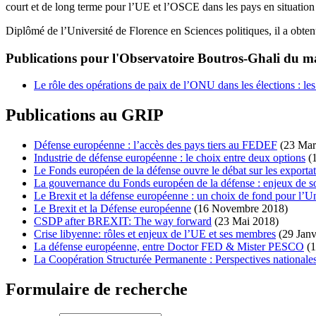
court et de long terme pour l’UE et l’OSCE dans les pays en situation
Diplômé de l’Université de Florence en Sciences politiques, il a obten
Publications pour l'Observatoire Boutros-Ghali du ma
Le rôle des opérations de paix de l’ONU dans les élections : le
Publications au GRIP
Défense européenne : l’accès des pays tiers au FEDEF
(23 Mar
Industrie de défense européenne : le choix entre deux options
(
Le Fonds européen de la défense ouvre le débat sur les exporta
La gouvernance du Fonds européen de la défense : enjeux de so
Le Brexit et la défense européenne : un choix de fond pour l’U
Le Brexit et la Défense européenne
(16 Novembre 2018)
CSDP after BREXIT: The way forward
(23 Mai 2018)
Crise libyenne: rôles et enjeux de l’UE et ses membres
(29 Janv
La défense européenne, entre Doctor FED & Mister PESCO
(
La Coopération Structurée Permanente : Perspectives nationales
Formulaire de recherche