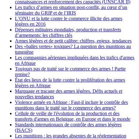
connaissances et renforcement des capacités (UNSCAR II)
Les trafics d’armes en situation post-conflit, au cœur d’un
séminaire du GRIP et de l’IRIS
L’ONU et la lutte contre le commerce illicite des armes
légères en 2016
Dépenses militaires mondiales, production et transferts
d’armements: les chiffres clés
Armes légères et de petit calibre: chiffres, enjeux, tendances
Des «balles vertes» toxiques? La question des munitions au
tungstène
Les compagnies aériennes impliquées dans les trafics d'armes
en Afrique
Toujours pas de traité sur le commerce des armes ! Partie
remise?
État des lieux de la lutte contre la prolifération des armes
légères en Afrique
Marquage et traçage des armes légères. Défis actuels et
nouvelles tendances
Violence armée en Afrique : Faut-il inclure le contrôle des
munitions dans le traité sur le commerce des armes?
Cellule de veille de l'évolution de la production et des
transferts d'armes en Belgique, en Europe et dans le monde
Standards internationaux de contrôle des armes légères
(ISACS)
Les munitions : les grandes absentes de la réglementation