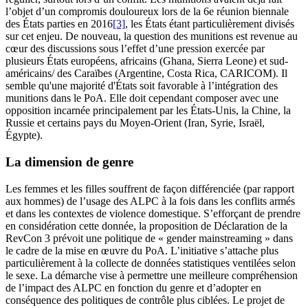
l’objet d’un compromis douloureux lors de la 6e réunion biennale
des États parties en 2016
[3]
, les États étant particulièrement divisés
sur cet enjeu. De nouveau, la question des munitions est revenue au
cœur des discussions sous l’effet d’une pression exercée par
plusieurs États européens, africains (Ghana, Sierra Leone) et sud-
américains/ des Caraïbes (Argentine, Costa Rica, CARICOM). Il
semble qu'une majorité d'États soit favorable à l’intégration des
munitions dans le PoA. Elle doit cependant composer avec une
opposition incarnée principalement par les États-Unis, la Chine, la
Russie et certains pays du Moyen-Orient (Iran, Syrie, Israël,
Égypte).
La dimension de genre
Les femmes et les filles souffrent de façon différenciée (par rapport
aux hommes) de l’usage des ALPC à la fois dans les conflits armés
et dans les contextes de violence domestique. S’efforçant de prendre
en considération cette donnée, la proposition de Déclaration de la
RevCon 3 prévoit une politique de « gender mainstreaming » dans
le cadre de la mise en œuvre du PoA. L’initiative s’attache plus
particulièrement à la collecte de données statistiques ventilées selon
le sexe. La démarche vise à permettre une meilleure compréhension
de l’impact des ALPC en fonction du genre et d’adopter en
conséquence des politiques de contrôle plus ciblées. Le projet de