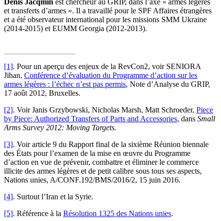
Denis Jacqmin
est chercheur au GRIP, dans l’axe « armes légères
et transferts d’armes ». Il a travaillé pour le SPF Affaires étrangères
et a été observateur international pour les missions SMM Ukraine
(2014‑2015) et EUMM Georgia (2012-2013).
[1]
. Pour un aperçu des enjeux de la RevCon2, voir SENIORA
Jihan,
Conférence d’évaluation du Programme d’action sur les
armes légères : l’échec n’est pas permis
, Note d’Analyse du GRIP,
17 août 2012, Bruxelles.
[2]
. Voir Janis Grzybowski, Nicholas Marsh, Matt Schroeder,
Piece
by Piece: Authorized Transfers of Parts and Accessories
, dans
Small
Arms Survey 2012: Moving Targets.
[3]
. Voir article 9 du Rapport final de la sixième Réunion biennale
des États pour l’examen de la mise en œuvre du Programme
d’action en vue de prévenir, combattre et éliminer le commerce
illicite des armes légères et de petit calibre sous tous ses aspects,
Nations unies, A/CONF.192/BMS/2016/2, 15 juin 2016.
[4]
. Surtout l’Iran et la Syrie.
[5]
. Référence à la
Résolution 1325 des Nations unies
.