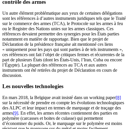
contrôle des armes
Un autre élément problématique aux yeux de certaines délégations
sont les références à d’autres instruments juridiques tels que le Traité
sur le commerce des armes (TCA), le Protocole sur les armes à feu
ou le Registre des Nations unies sur les armes classiques. Ces
références devaient permettre des synergies pour les États parties
notamment en matière de rapportage. Bien que le projet de
Déclaration de la présidence française ait mentionné ces liens
« uniquement pour les pays qui sont parties à de tels instruments »,
ces références ont fait l’objet de critiques fermes et récurrentes de la
part de plusieurs États (dont les États-Unis, l’Iran, Cuba ou encore
l’Égypte). La plupart des références au TCA et aux autres
instruments ont été retirées du projet de Déclaration en cours de
discussion.
Les nouvelles technologies
En mars 2018, la Belgique avait insisté dans un working paper
[8]
sur la nécessité de prendre en compte les évolutions technologiques
des ALPC et leur impact en termes de marquage et de traçage des
armes
[9]
. En effet, les armes récentes contiennent des parties en
polymère (carcasses et boites de culasse) qui permettent
d’économiser du poids. Or, le marquage sur le polymère est moins
résistant que le marquage sur du métal et moins facilement