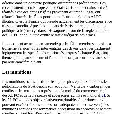
déroule dans un contexte politique différent des précédentes. Les
récents attentats en Europe et aux États-Unis, dont certains ont été
réalisés avec des armes légères provenant du trafic illégal, ont
relancé l’intérêt des États pour un meilleur contrôle des ALPC
illicites. C’est la France qui préside actuellement les discussions et ce
n’est pas anodin. Après les attentats de Paris, un regain d’attention
politique a (ré)émergé dans l'Hexagone autour de la réglementation
des ALPC et de la lutte contre le trafic illégal de ces armes.
Le document actuellement amendé par les États membres en est à sa
troisième version. Si les interventions des divers délégués traduisent
logiquement les spécificités et priorités propres à chaque État, cinq
thèmes principaux retiennent l'attention, soit par leur nouveauté soit
par leur caractère clivant.
Les munitions
Les munitions sont sans doute le sujet le plus épineux de toutes les
négociations du PoA depuis son adoption. Véritable « carburant des
conflits », les munitions représentent la moitié du commerce légal
des ALPC et de leurs pièces et accessoires au niveau mondial
[2]
. Si
les ALPC sont des objets relativement durables (leur durée de vie
pouvant excéder 50 ans si elles sont adéquatement conservées), les
munitions sont des consommables nécessitant un approvisionnement
régulier, surtout lors d’un conflit. Les munitions avaient déjà fait