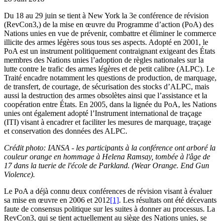
Du 18 au 29 juin se tient à New York la 3e conférence de révision
(RevCon3,) de la mise en œuvre du Programme d’action (PoA) des
Nations unies en vue de prévenir, combattre et éliminer le commerce
illicite des armes légères sous tous ses aspects. Adopté en 2001, le
PoA est un instrument politiquement contraignant exigeant des États
membres des Nations unies l’adoption de règles nationales sur la
lutte contre le trafic des armes légères et de petit calibre (ALPC). Le
Traité encadre notamment les questions de production, de marquage,
de transfert, de courtage, de sécurisation des stocks d’ALPC, mais
aussi la destruction des armes obsolètes ainsi que l’assistance et la
coopération entre États. En 2005, dans la lignée du PoA, les Nations
unies ont également adopté l’Instrument international de traçage
(ITI) visant à encadrer et faciliter les mesures de marquage, traçage
et conservation des données des ALPC.
Crédit photo: IANSA - les participants à la conférence ont arboré la
couleur orange en hommage à Helena Ramsay, tombée à l'âge de
17 dans la tuerie de l'école de Parkland. (Wear Orange. End Gun
Violence).
Le PoA a déjà connu deux conférences de révision visant à évaluer
sa mise en œuvre en 2006 et 2012
[1]
. Les résultats ont été décevants
faute de consensus politique sur les suites à donner au processus. La
RevCon3, qui se tient actuellement au siège des Nations unies, se