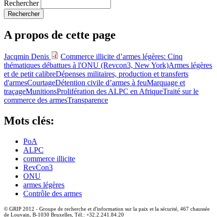
Rechercher
A propos de cette page
Jacqmin Denis
Commerce illicite d’armes légères: Cinq
thématiques débattues à l'ONU (Revcon3, New York)
Armes légères
et de petit calibre
Dépenses militaires, production et transferts
d'armes
Courtage
Détention civile d’armes à feu
Marquage et
traçage
Munitions
Prolifération des ALPC en Afrique
Traité sur le
commerce des armes
Transparence
Mots clés:
PoA
ALPC
commerce illicite
RevCon3
ONU
armes légères
Contrôle des armes
© GRIP 2012 - Groupe de recherche et d'information sur la paix et la sécurité, 467 chaussée
de Louvain, B-1030 Bruxelles, Tél.: +32.2.241.84.20