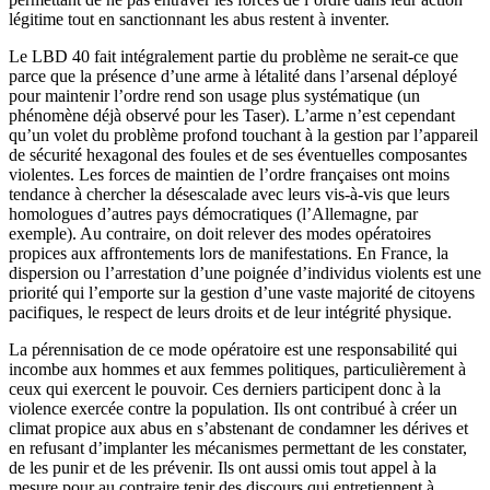
légitime tout en sanctionnant les abus restent à inventer.
Le LBD 40 fait intégralement partie du problème ne serait-ce que
parce que la présence d’une arme à létalité dans l’arsenal déployé
pour maintenir l’ordre rend son usage plus systématique (un
phénomène déjà observé pour les Taser). L’arme n’est cependant
qu’un volet du problème profond touchant à la gestion par l’appareil
de sécurité hexagonal des foules et de ses éventuelles composantes
violentes. Les forces de maintien de l’ordre françaises ont moins
tendance à chercher la désescalade avec leurs vis-à-vis que leurs
homologues d’autres pays démocratiques (l’Allemagne, par
exemple). Au contraire, on doit relever des modes opératoires
propices aux affrontements lors de manifestations. En France, la
dispersion ou l’arrestation d’une poignée d’individus violents est une
priorité qui l’emporte sur la gestion d’une vaste majorité de citoyens
pacifiques, le respect de leurs droits et de leur intégrité physique.
La pérennisation de ce mode opératoire est une responsabilité qui
incombe aux hommes et aux femmes politiques, particulièrement à
ceux qui exercent le pouvoir. Ces derniers participent donc à la
violence exercée contre la population. Ils ont contribué à créer un
climat propice aux abus en s’abstenant de condamner les dérives et
en refusant d’implanter les mécanismes permettant de les constater,
de les punir et de les prévenir. Ils ont aussi omis tout appel à la
mesure pour au contraire tenir des discours qui entretiennent à