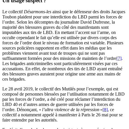
Un usage suspect ?
Le collectif
Désarmons-les
ainsi que le défenseur des droits Jacques
Toubon plaident pour une interdiction du LBD parmi les forces de
l’ordre. Selon les décomptes du journaliste David Dufresne, la
majorité des blessures graves du côté des manifestants sont
imputables aux tirs de LBD. En mettant l’accent sur l’arme, on
occulte cependant le fait qu’elle est utilisée par divers corps des
forces de l’ordre dont le niveau de formation est variable. Plusieurs
sources policières rapportent en effet dans les médias que les
problèmes viennent avant tout de troupes qui ne sont pas
suffisamment formées pour des missions de maintien de l’ordre
[7]
.
Les brigades anticriminelles sont particulièrement visées par ces
accusations. En effet, de nombreux des tirs de LBD ayant entraîné
des blessures graves auraient pour origine une arme aux mains de
ces brigades.
Le 28 avril 2019, le collectif des Mutilés pour l’exemple, qui est
composé de personnes blessées par l’utilisation notamment de LBD
par les forces de l’ordre, a été créé pour réclamer l’interdiction du
LBD 40 et d’autres armes de guerre utilisées par les forces de
l’ordre. Dénonçant, «
l’ultra violence de la répression
»
[8]
, ce
collectif a notamment appelé à manifester à Paris le 26 mai pour se
faire entendre par les autorités.