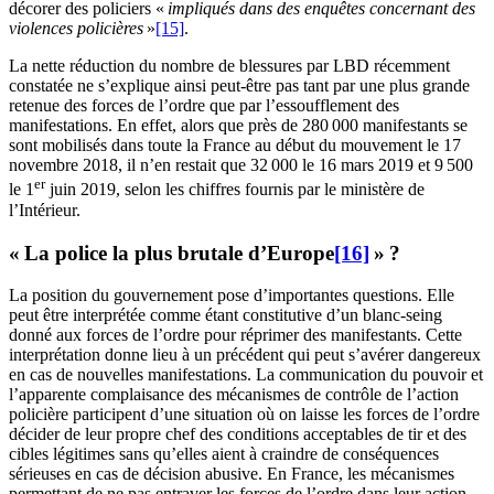
décorer des policiers «
impliqués dans des enquêtes concernant des
violences policières
»
[15]
.
La nette réduction du nombre de blessures par LBD récemment
constatée ne s’explique ainsi peut-être pas tant par une plus grande
retenue des forces de l’ordre que par l’essoufflement des
manifestations. En effet, alors que près de 280 000 manifestants se
sont mobilisés dans toute la France au début du mouvement le 17
novembre 2018, il n’en restait que 32 000 le 16 mars 2019 et 9 500
er
le 1
juin 2019, selon les chiffres fournis par le ministère de
l’Intérieur.
« La police la plus brutale d’Europe
[16]
» ?
La position du gouvernement pose d’importantes questions. Elle
peut être interprétée comme étant constitutive d’un blanc-seing
donné aux forces de l’ordre pour réprimer des manifestants. Cette
interprétation donne lieu à un précédent qui peut s’avérer dangereux
en cas de nouvelles manifestations. La communication du pouvoir et
l’apparente complaisance des mécanismes de contrôle de l’action
policière participent d’une situation où on laisse les forces de l’ordre
décider de leur propre chef des conditions acceptables de tir et des
cibles légitimes sans qu’elles aient à craindre de conséquences
sérieuses en cas de décision abusive. En France, les mécanismes
permettant de ne pas entraver les forces de l’ordre dans leur action