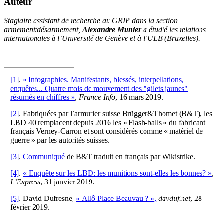
Auteur
Stagiaire assistant de recherche au GRIP dans la section
armement/désarmement,
Alexandre Munier
a étudié les relations
internationales à l’Université de Genève et à l’ULB (Bruxelles).
[1]
.
« Infographies. Manifestants, blessés, interpellations,
enquêtes... Quatre mois de mouvement des "gilets jaunes"
résumés en chiffres »
,
France Info
, 16 mars 2019.
[2]
. Fabriquées par l’armurier suisse Brügger&Thomet (B&T), les
LBD 40 remplacent depuis 2016 les « Flash-balls » du fabricant
français Verney-Carron et sont considérés comme « matériel de
guerre » par les autorités suisses.
[3]
.
Communiqué
de B&T traduit en français par Wikistrike.
[4]
.
« Enquête sur les LBD: les munitions sont-elles les bonnes? »
,
L’Express
, 31 janvier 2019.
[5]
. David Dufresne,
« Allô Place Beauvau ? »,
davduf.net
, 28
février 2019.