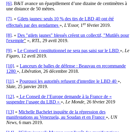
[6]
. B&T avance un éparpillement d’une dizaine de centimètres à
une distance de 50 mètres.
[7]
. «
Gilets jaunes: seuls 10 % des tirs de LBD 40 ont été
er
effectués par des gendarmes
»,
L’Essor,
1
février 2019.
[8]
. «
Des "gilets jaunes" blessés créent un collectif, "Mutilés pour
l'exemple
"
»,
RTL
, 29 avril 2019.
[9]
. «
Le Conseil constitutionnel ne sera pas saisi sur le LBD
»,
Le
Figaro
, 12 avril 2019.
[10]
. «
Lanceurs de balles de défense : Beauvau en recommande
1280
»,
Libération,
26 décembre 2018.
[11]
. «
Pourquoi les autorités refusent d'interdire le LBD 40
»,
Slate
, 25 janvier 2019.
[12]
. «
Le Conseil de l’Europe demande à la France de «
suspendre l’usage du LBD »
»,
Le Monde,
26 février 2019
[13]
«
Michelle Bachelet inquiète de la répression des
manifestations au Venezuela, au Soudan et en France
»,
UN
News
, 6 mars 2019.