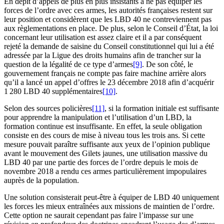
En dépit d’appels de plus en plus insistants à ne pas équiper les
forces de l’ordre avec ces armes, les autorités françaises restent sur
leur position et considèrent que les LBD 40 ne contreviennent pas
aux règlementations en place. De plus, selon le Conseil d’État, la loi
concernant leur utilisation est assez claire et il a par conséquent
rejeté la demande de saisine du Conseil constitutionnel qui lui a été
adressée par la Ligue des droits humains afin de trancher sur la
question de la légalité de ce type d’armes
[9]
. De son côté, le
gouvernement français ne compte pas faire machine arrière alors
qu’il a lancé un appel d’offres le 23 décembre 2018 afin d’acquérir
1 280 LBD 40 supplémentaires
[10]
.
Selon des sources policières
[11]
, si la formation initiale est suffisante
pour apprendre la manipulation et l’utilisation d’un LBD, la
formation continue est insuffisante. En effet, la seule obligation
consiste en des cours de mise à niveau tous les trois ans. Si cette
mesure pouvait paraître suffisante aux yeux de l’opinion publique
avant le mouvement des Gilets jaunes, une utilisation massive du
LBD 40 par une partie des forces de l’ordre depuis le mois de
novembre 2018 a rendu ces armes particulièrement impopulaires
auprès de la population.
Une solution consisterait peut-être à équiper de LBD 40 uniquement
les forces les mieux entraînées aux missions de maintien de l’ordre.
Cette option ne saurait cependant pas faire l’impasse sur une