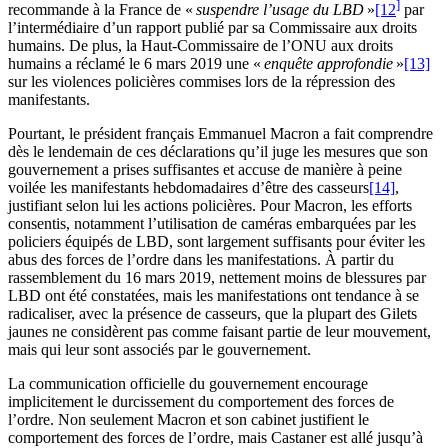
]
recommande à la France de «
suspendre l’usage du LBD
»
[12
par
l’intermédiaire d’un rapport publié par sa Commissaire aux droits
humains. De plus, la Haut-Commissaire de l’ONU aux droits
humains a réclamé le 6 mars 2019 une «
enquête approfondie
»
[13]
sur les violences policières commises lors de la répression des
manifestants.
Pourtant, le président français Emmanuel Macron a fait comprendre
dès le lendemain de ces déclarations qu’il juge les mesures que son
gouvernement a prises suffisantes et accuse de manière à peine
voilée les manifestants hebdomadaires d’être des casseurs
[14]
,
justifiant selon lui les actions policières. Pour Macron, les efforts
consentis, notamment l’utilisation de caméras embarquées par les
policiers équipés de LBD, sont largement suffisants pour éviter les
abus des forces de l’ordre dans les manifestations. À partir du
rassemblement du 16 mars 2019, nettement moins de blessures par
LBD ont été constatées, mais les manifestations ont tendance à se
radicaliser, avec la présence de casseurs, que la plupart des Gilets
jaunes ne considèrent pas comme faisant partie de leur mouvement,
mais qui leur sont associés par le gouvernement.
La communication officielle du gouvernement encourage
implicitement le durcissement du comportement des forces de
l’ordre. Non seulement Macron et son cabinet justifient le
comportement des forces de l’ordre, mais Castaner est allé jusqu’à