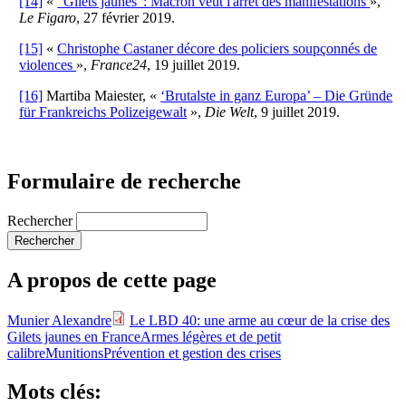
[14]
«
"Gilets jaunes": Macron veut l'arrêt des manifestations
»,
Le Figaro
, 27 février 2019.
[15]
«
Christophe Castaner décore des policiers soupçonnés de
violences
»,
France24
, 19 juillet 2019.
[16]
Martiba Maiester, «
‘Brutalste in ganz Europa’ – Die Gründe
für Frankreichs Polizeigewalt
»,
Die Welt
, 9 juillet 2019.
Formulaire de recherche
Rechercher
A propos de cette page
Munier Alexandre
Le LBD 40: une arme au cœur de la crise des
Gilets jaunes en France
Armes légères et de petit
calibre
Munitions
Prévention et gestion des crises
Mots clés: