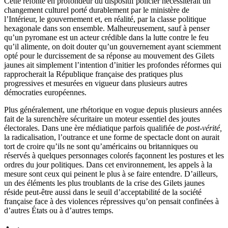
Cette refonte en profondeur du dispositif policier nécessiterait un
changement culturel porté durablement par le ministère de
l’Intérieur, le gouvernement et, en réalité, par la classe politique
hexagonale dans son ensemble. Malheureusement, sauf à penser
qu’un pyromane est un acteur crédible dans la lutte contre le feu
qu’il alimente, on doit douter qu’un gouvernement ayant sciemment
opté pour le durcissement de sa réponse au mouvement des Gilets
jaunes ait simplement l’intention d’initier les profondes réformes qui
rapprocherait la République française des pratiques plus
progressives et mesurées en vigueur dans plusieurs autres
démocraties européennes.
Plus généralement, une rhétorique en vogue depuis plusieurs années
fait de la surenchère sécuritaire un moteur essentiel des joutes
électorales. Dans une ère médiatique parfois qualifiée de
post-vérité,
la radicalisation, l’outrance et une forme de spectacle dont on aurait
tort de croire qu’ils ne sont qu’américains ou britanniques ou
réservés à quelques personnages colorés façonnent les postures et les
ordres du jour politiques. Dans cet environnement, les appels à la
mesure sont ceux qui peinent le plus à se faire entendre. D’ailleurs,
un des éléments les plus troublants de la crise des Gilets jaunes
réside peut-être aussi dans le seuil d’acceptabilité de la société
française face à des violences répressives qu’on pensait confinées à
d’autres États ou à d’autres temps.