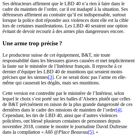
Ses détracteurs affirment que le LBD 40 n’a rien à faire dans le
cadre du maintien de l’ordre, car il est inadapté à la situation. Ses
défenseurs affirment au contraire qu’il est indispensable, surtout
lorsque la police doit répondre aux violences dont elle est la cible
lors de certaines manifestations. Les LBD 40 seraient une option
évitant de devoir recourir à des armes plus dangereuses encore.
Une arme trop précise ?
Le producteur suisse de cet équipement, B&T, nie toute
responsabilité dans les blessures graves causées et met implicitement
la faute sur le ministère de l’Intérieur français. Il reproche à ce
dernier d’équiper les LBD 40 de munitions qui seraient moins
précises que les siennes
[3]
. Ce ne serait donc pas l’arme en elle-
même qui causerait les dégâts, mais ses munitions.
Cette version est contredite par le ministère de l’Intérieur, selon
lequel le choix s’est porté sur les balles d’Alsetex plutôt que celles
de B&T précisément en raison de la plus grande dangerosité de ces
dernières dans le cadre des missions de maintien de l’ordre
[4]
.
Cependant, les tirs de LBD 40, ainsi que d’autres violences
policières, ont blessé plusieurs centaines de personnes depuis
novembre 2018, comme le montre le journaliste David Dufresne
dans la compilation «
Allô @Place Beauvau
[5]
. »