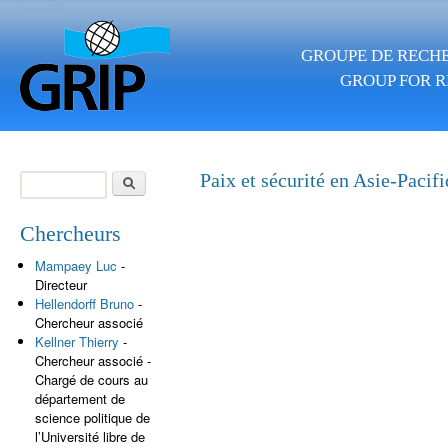
Aller au contenu principal
GROUPE DE RECHE
GROUP FOR R
Rechercher
Paix et sécurité en Asie-Pacif
Formulaire de
recherche
Chercheurs
Mampaey Luc
-
Directeur
Hellendorff Bruno
-
Chercheur associé
Kellner Thierry
-
Chercheur associé -
Chargé de cours au
département de
science politique de
l’Université libre de