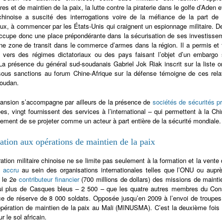
res et de maintien de la paix, la lutte contre la piraterie dans le golfe d’Ade
 chinoise a suscité des interrogations voire de la méfiance de la part d
ux, à commencer par les États-Unis qui craignent un espionnage militaire. 
occupe donc une place prépondérante dans la sécurisation de ses investissemen
e zone de transit dans le commerce d’armes dans la région. Il a permis et 
vers des régimes dictatoriaux ou des pays faisant l’objet d’un embargo
a présence du général sud-soudanais Gabriel Jok Riak inscrit sur la liste 
ous sanctions au forum Chine-Afrique sur la défense témoigne de ces rela
Soudan.
ansion s’accompagne par ailleurs de la présence de
sociétés de sécurités p
ées, vingt fournissent des services à l’international – qui permettent à la 
ement de se projeter comme un acteur à part entière de la sécurité mondiale.
pation aux opérations de maintien de la paix
ation militaire chinoise ne se limite pas seulement à la formation et la vente
e accru
au sein des organisations internationales telles que l’ONU ou auprè
t le 2e
contributeur financier
(700 millions de dollars) des missions de mainti
ui plus de Casques bleus – 2 500 – que les quatre autres membres du Cons
ce de réserve de 8 000 soldats. Opposée jusqu’en 2009 à l’envoi de troupe
opération de maintien de la paix au Mali (MINUSMA). C’est la deuxième fois 
r le sol africain.