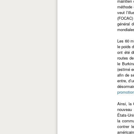
maintien 
méthode d
veut l’il
(FOCAC) d
général d
mondiale
Les 60 mi
le poids 
ont été d
routes de
le Burkin
(estimé e
afin de s
entre, d’
désormais
promotio
Ainsi, la
nouveau 
États-Uni
la commu
contrer l
américain