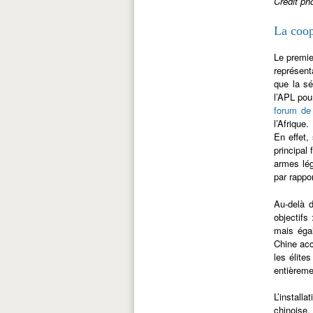
Crédit pho
La coop
Le premie
représent
que la sé
l’APL pou
forum de 
l’Afrique
En effet,
principal
armes lég
par rappo
Au-delà 
objectifs
mais éga
Chine acc
les élite
entièreme
L’install
chinoise.