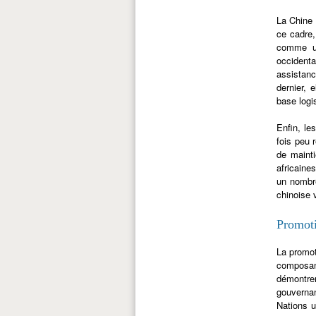
La Chine 
ce cadre
comme une
occidenta
assistanc
dernier, 
base logi
Enfin, le
fois peu 
de mainti
africaine
un nombre
chinoise 
Promot
La promot
composant
démontrer
gouvernan
Nations u