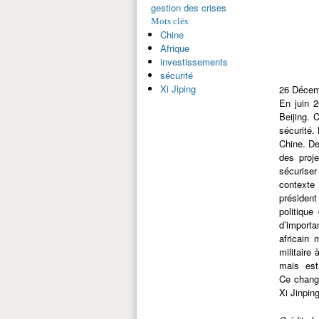
gestion des crises
Mots clés:
Chine
Afrique
investissements
sécurité
Xi Jiping
26 Décem
En juin 2
Beijing. 
sécurité.
Chine. De
des proje
sécuriser
contexte 
président
politique
d’importa
africain
militaire
mais est
Ce change
Xi Jinpin