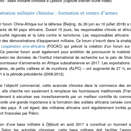
to : base militaire chinoise à Djibouti (capture d'écran d'une vidéo)
ération militaire chinoise : formation et ventes d’armes
r forum Chine-Afrique sur la défense (Beijing, du 26 juin au 10 juillet 2018) a
ants de 50 pays africains. Durant 15 jours, les responsables chinois et afri
curité régionale et la lutte contre le terrorisme. Les responsables africains 
r des démonstrations d’équipement militaire. Ce forum s’inscrit dans la straté
coopération sino-africaine
(FOCAC) qui prévoit la création d’un forum sur l
. Ce premier forum avait également pour ambition de promouvoir le matériel 
 selon les données de l’Institut international de recherche sur la paix de S
 fournisseur d’armements en Afrique subsaharienne en 2017. Les exportations
ères, de petits calibres et de munitions (ALPC) – ont augmenté de 27 % e
rt à la période précédente (2008-2012).
de l’objectif commercial, cette avancée chinoise dans le commerce des ar
 : elle cherche non seulement à remplacer les fournisseurs traditionnels (Fra
lement à sécuriser ses investissements par un meilleur contrôle du comme
orde une grande importance à la formation des soldats africains censée conso
s des pays. À cet égard, des militaires africains sont régulièrement invités 
nt financées par Pékin.
ation d’une base militaire à Djibouti en août 2017 a constitué un tournant 
 Selon les autorités chinoises, cette base militaire doit faciliter l’ap