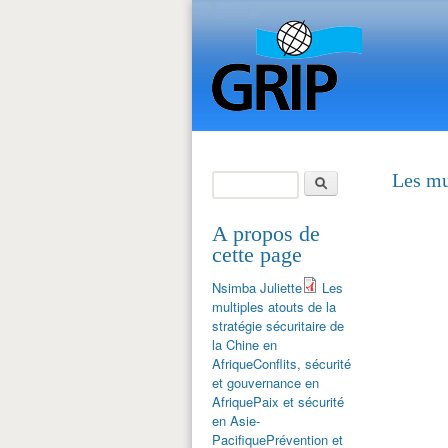
Rechercher
Les mul
Formulaire de
recherche
A propos de
cette page
Nsimba Juliette
Les
multiples atouts de la
stratégie sécuritaire de
la Chine en
Afrique
Conflits, sécurité
et gouvernance en
Afrique
Paix et sécurité
en Asie-
Pacifique
Prévention et