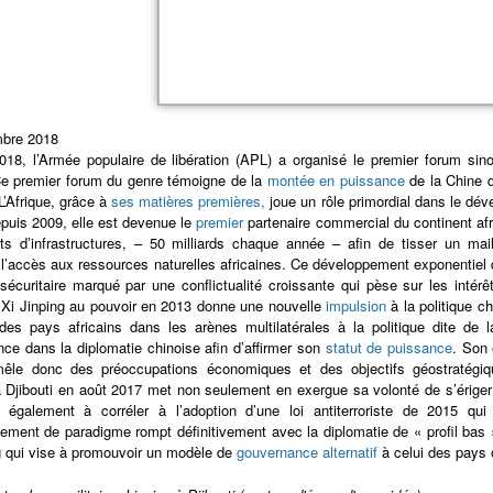
bre 2018
018, l’Armée populaire de libération (APL) a organisé le premier forum sino-
Ce premier forum du genre témoigne de la
montée en puissance
de la Chine d
 L’Afrique, grâce à
ses matières premières,
joue un rôle primordial dans le dév
puis 2009, elle est devenue le
premier
partenaire commercial du continent afr
ts d’infrastructures, – 50 milliards chaque année – afin de tisser un mail
 l’accès aux ressources naturelles africaines. Ce développement exponentiel 
sécuritaire marqué par une conflictualité croissante qui pèse sur les intérê
 Xi Jinping au pouvoir en 2013 donne une nouvelle
impulsion
à la politique ch
 des pays africains dans les arènes multilatérales à la politique dite de 
nce dans la diplomatie chinoise afin d’affirmer son
statut de puissance
. Son
 mêle donc des préoccupations économiques et des objectifs géostratégiqu
 à Djibouti en août 2017 met non seulement en exergue sa volonté de s’érig
 également à corréler à l’adoption d’une loi antiterroriste de 2015 qui 
ment de paradigme rompt définitivement avec la diplomatie de « profil bas » 
g qui vise à promouvoir un modèle de
gouvernance alternatif
à celui des pays 