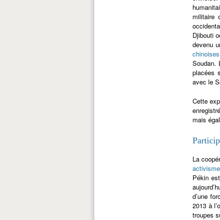
humanitai
militaire
occidenta
Djibouti 
devenu un
chinoises
Soudan. L
placées s
avec le 
Cette exp
enregistr
mais égal
Partici
La coopér
activism
Pékin es
aujourd’h
d’une for
2013 à l’
troupes su