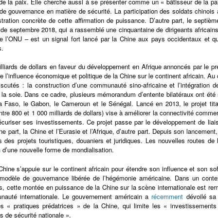
de la paix. Elle cherche aussi à se présenter comme un « bâtisseur de la pa
e gouvernance en matière de sécurité. La participation des soldats chinois 
lustration concrète de cette affirmation de puissance. D’autre part, le septiè
e septembre 2018, qui a rassemblé une cinquantaine de dirigeants africains, 
e l’ONU – est un signal fort lancé par la Chine aux pays occidentaux et qu
s.
lliards de dollars en faveur du développement en Afrique annoncés par le prés
de l’influence économique et politique de la Chine sur le continent africain. 
iscutés : la construction d’une communauté sino-africaine et l’intégration d
 la soie. Dans ce cadre, plusieurs mémorandum d’entente bilatéraux ont été
a Faso, le Gabon, le Cameroun et le Sénégal. Lancé en 2013, le projet tit
ntre 800 et 1 000 milliards de dollars) vise à améliorer la connectivité comme
écuriser ses investissements. Ce projet passe par le développement de liaiso
une part, la Chine et l’Eurasie et l’Afrique, d’autre part. Depuis son lancement
 des projets touristiques, douaniers et juridiques. Les nouvelles routes de
n
d’une nouvelle forme de mondialisation.
 Chine s’appuie sur le continent africain pour étendre son influence et son s
modèle de gouvernance libérée de l’hégémonie américaine. Dans un conte
s, cette montée en puissance de la Chine sur la scène internationale est rem
nauté internationale. Le gouvernement américain a
récemment
dévoilé sa n
es « pratiques prédatrices » de la Chine, qui limite les « investissement
s de sécurité nationale ».