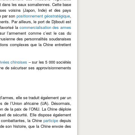
n et dans les eaux somaliennes. Cette base
e ses voisins (Japon, Inde) et des pays
De par son
positionnement géostratégique
,
ts. Par ailleurs, le port de Djibouti est
favorisé la
commercialisation des armes
 sur l’armement comme c’est le cas du
onusienne des personnalités soudanaises
tions complexes que la Chine entretient
rivées chinoises
– sur les 5 000 sociétés
Chine de sécuriser ses approvisionnements
 d’armes, elle se traduit également par un
s de l’Union africaine (UA). Désormais,
en de la paix de l’ONU. La Chine déploie
eil de sécurité. Elle dispose également
s combattantes, la Chine
participe
depuis
de son histoire, que la Chine envoie des