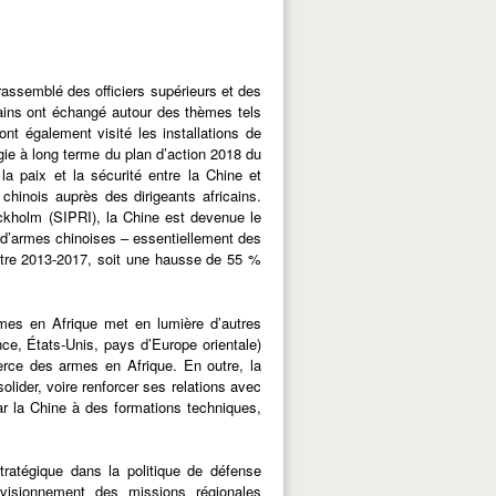
 rassemblé des officiers supérieurs et des
cains ont échangé autour des thèmes tels
ont également visité les installations de
gie à long terme du plan d’action 2018 du
a paix et la sécurité entre la Chine et
chinois auprès des dirigeants africains.
tockholm (SIPRI), la Chine est devenue le
 d’armes chinoises – essentiellement des
ntre 2013-2017, soit une hausse de 55 %
mes en Afrique met en lumière d’autres
nce, États-Unis, pays d’Europe orientale)
rce des armes en Afrique. En outre, la
lider, voire renforcer ses relations avec
par la Chine à des formations techniques,
stratégique dans la politique de défense
provisionnement des missions régionales