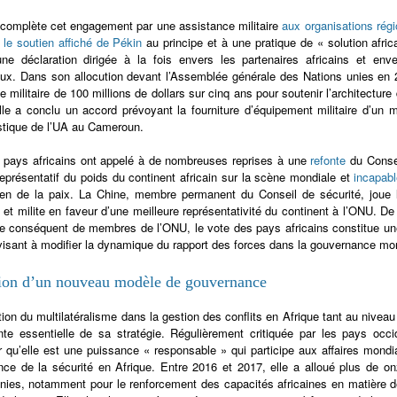
complète cet engagement par une assistance militaire
aux organisations régi
,
le soutien affiché de Pékin
au principe et à une pratique de « solution afri
 déclaration dirigée à la fois envers les partenaires africains et enver
ux. Dans son allocution devant l’Assemblée générale des Nations unies en 20
e militaire de 100 millions de dollars sur cinq ans pour soutenir l’architecture
elle a conclu un accord prévoyant la fourniture d’équipement militaire d’un 
stique de l’UA au Cameroun.
s pays africains ont appelé à de nombreuses reprises à une
refonte
du Consei
représentatif du poids du continent africain sur la scène mondiale et
incapab
en de la paix. La Chine, membre permanent du Conseil de sécurité, joue l
s et milite en faveur d’une meilleure représentativité du continent à l’ONU. D
 conséquent de membres de l’ONU, le vote des pays africains constitue une 
visant à modifier la dynamique du rapport des forces dans la gouvernance mo
ion d’un nouveau modèle de gouvernance
ion du multilatéralisme dans la gestion des conflits en Afrique tant au nivea
e essentielle de sa stratégie. Régulièrement critiquée par les pays occi
 qu’elle est une puissance « responsable » qui participe aux affaires mond
ce de la sécurité en Afrique. Entre 2016 et 2017, elle a alloué plus de on
nies, notamment pour le renforcement des capacités africaines en matière de