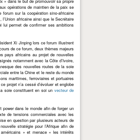
ix » dans le but de promouvoir sa propre
aux opérations de maintien de la paix se
me forum sur la coopération sino-africaine
l’Union africaine ainsi que le Secrétaire
i lui permet de confirmer ses ambitions
ident Xi Jinping lors ce forum illustrent
Au cours de ce forum, deux thèmes majeurs
es pays africains au projet de nouvelles
 signés notamment avec la Côte d’Ivoire,
anesque des nouvelles routes de la soie
rciale entre la Chine et le reste du monde
ns maritimes, ferroviaires et portuaires
, ce projet n’a cessé d’évoluer et englobe
 la soie constituent en soi un
vecteur de
oft power dans le monde afin de forger un
xte de tensions commerciales avec les
ise en question par plusieurs acteurs de
ouvelle stratégie pour l’Afrique afin de
s américains » et menace « les intérêts