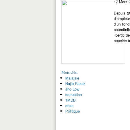
17 Mars 
Depuis 20
d’ampleur
d’un fond
potentiel
libertici
appelée à
Mots clés:
Malaisie
Najib Razak
Jho Low
corruption
1MDB
crise
Politique