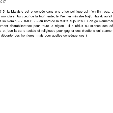
2017
15, la Malaisie est engoncée dans une crise politique qui n’en finit pas, 
 mondiale. Au cœur de la tourmente, le Premier ministre Najib Razak aurait 
s souverain – « 1MDB » – au bord de la faillite aujourd’hui. Son gouvernemen
lement déstabilisatrice pour toute la région : il a réduit au silence ses d
des et joue la carte raciale et religieuse pour gagner des élections qui s’ann
 déborder des frontières, mais pour quelles conséquences ?