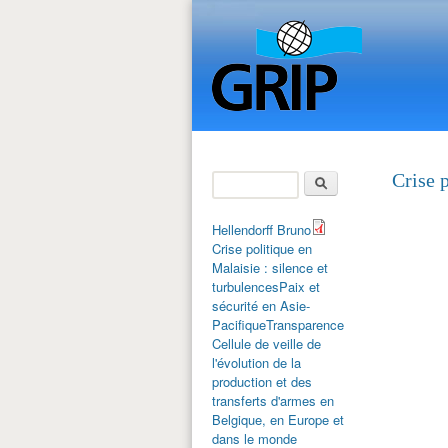
Rechercher
Crise p
Formulaire de
recherche
Hellendorff Bruno
Crise politique en
Malaisie : silence et
turbulences
Paix et
sécurité en Asie-
Pacifique
Transparence
Cellule de veille de
l'évolution de la
production et des
transferts d'armes en
Belgique, en Europe et
dans le monde