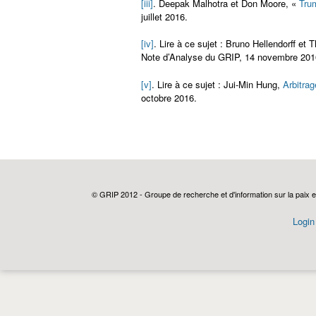
[iii]
. Deepak Malhotra et Don Moore, «
Tru
juillet 2016.
[iv]
. Lire à ce sujet : Bruno Hellendorff et T
Note d’Analyse du GRIP, 14 novembre 201
[v]
. Lire à ce sujet : Jui-Min Hung,
Arbitrag
octobre 2016.
© GRIP 2012 - Groupe de recherche et d'information sur la paix e
Login