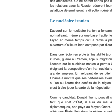
des architectes. Ce ne seront certes pas le
les relations avec la Russie, pèseront lourd
asiatique détermineront la direction général
Le nucléaire iranien
L’accord sur le nucléaire iranien a fond
normalisant, même sur une base fragile, le
Riyad en même temps qu’il a remis à plat
ouverture d’ailleurs bien comprise par d’a
Dans une région en proie à l’instabilité (c
kurdes, guerre au Yémen, enjeux migratoir
l’accord sur le nucléaire iranien a perm
éloignant la perspective d’un Iran nucléair
grande ampleur. En refusant de se plier a
Obama a montré que ses partenaires avaient
si l’un ou l’autre des conflits de la régi
c’est-à-dire jouer la carte de la négociatio
Comme candidat, Donald Trump pouvait se 
tant que chef d’État, il aura du mal 
diplomatiques, son pays au Moyen-Orient. E
alliés des États-Unis dans la région, sus