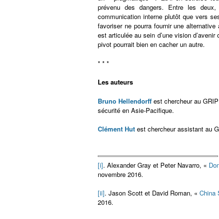
prévenu des dangers. Entre les deux, i
communication interne plutôt que vers ses
favoriser ne pourra fournir une alternati
est articulée au sein d’une vision d’aven
pivot pourrait bien en cacher un autre.
* * *
Les auteurs
Bruno Hellendorff
est chercheur au GRIP d
sécurité en Asie-Pacifique.
Clément Hut
est chercheur assistant au GR
[i]
. Alexander Gray et Peter Navarro, «
Don
novembre 2016.
[ii]
. Jason Scott et David Roman, «
China 
2016.