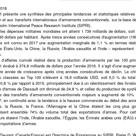
2018
t présente une synthèse des principales tendances et statistiques relatives
n et aux transferts internationaux d’armements conventionnels, sur la base
olm International Peace Research Institute (SIPRI).
les dépenses militaires mondiales ont atteint 1 739 milliards de dollars, soit
30 dollars par habitant. Après treize années consécutives d'augmentation (199
es ont connu en 2017 une augmentation marginale de 1,1 % en termes réels
s États-Unis, la Chine, la Russie, l’Arabie saoudite et l'Inde – représente
s.
e d’affaires cumulé réalisé dans la production d’armements par les 100 pr
 évalué à 374,8 milliards de dollars pour l’année 2016. Il s’agit d’une augme
re année de croissance après cinq années consécutives de déclin. Le chiffr
s classées au Top 100 s'élèvent à 18,6 milliards USD, soit 5,0 % du tota
 0,8 % par rapport à 2015, principalement due à un ralentissement des livrai
s d'armes de Dassault ont diminué de 24,8 % et celles du producteur de syst
e des transferts d’armements conventionnels majeurs a augmenté de 10% en
, en continuité avec la tendance à la hausse commencée au début des anné
s, la Russie, la France, l’Allemagne et la Chine étaient les cinq plus g
lisent ensemble 74% du volume total des exportations d’armes. Pour cet
urs étaient l’Inde, l’Arabie saoudite, l’Égypte, les Émirats arabes unis (EAU)
 importations d’armes.
Fleurant (Canada/France) est Directrice de Programme au SIPRI. Pieter D.