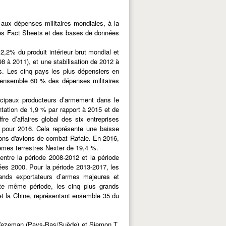
 aux dépenses militaires mondiales, à la
 des Fact Sheets et des bases de données
 2,2% du produit intérieur brut mondial et
8 à 2011), et une stabilisation de 2012 à
. Les cinq pays les plus dépensiers en
nt ensemble 60 % des dépenses militaires
incipaux producteurs d’armement dans le
ntation de 1,9 % par rapport à 2015 et de
e d’affaires global des six entreprises
l pour 2016. Cela représente une baisse
sons d'avions de combat Rafale. En 2016,
èmes terrestres Nexter de 19,4 %.
tre la période 2008-2012 et la période
es 2000. Pour la période 2013-2017, les
rands exportateurs d’armes majeures et
te même période, les cinq plus grands
 et la Chine, représentant ensemble 35 du
 Wezeman (Pays-Bas/Suède) et Siemon T.