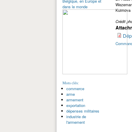
Belgique, en Europe et
Wezeman 
dans le monde
Kuimova (
Crédit ph
Attach
Dépe
Commande
Mots clés:
commerce
arme
armement
exportation
dépenses militaires
industrie de
l'armement