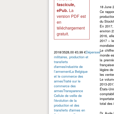
fascicule,
18 June 
ePub.
La
Ce rappor
version PDF est
productio
du Stockh
en
En 2017, 
téléchargement
environ 2
gratuit.
2016, ell
2017 – le
mondiale
Le chiffr
2018/3528,00 €0,99 €
Dépenses
monde est
militaires, production et
la premiè
transferts
française
d'armes
Industrie de
légère de
l’armement
La Belgique
les vente
et le commerce des
Le volum
armes
Traité sur le
2013-2017
commerce des
États-Uni
armes
Transparence
comptabi
Cellule de veille de
importate
l'évolution de la
total des
production et des
transferts d'armes en
Dr. Aude 