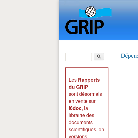
Search
Dépens
Search form
Les
Rapports
du GRIP
sont désormais
en vente sur
i6doc
, la
librairie des
documents
scientifiques, en
versions