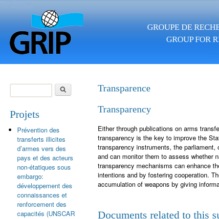
Skip to main content
GROUPE DE RECHE
GROUP FOR R
Search
Transparence
Search form
Transparency
Projets
Either through publications on arms transfer
Prévention des
transparency is the key to improve the Sta
transferts illicites
transparency instruments, the parliament, c
d’armes vers des
and can monitor them to assess whether na
pays et des acteurs
transparency mechanisms can enhance the t
non-étatiques sous
intentions and by fostering cooperation. 
embargo:
accumulation of weapons by giving informat
développement des
connaissances et
renforcement des
capacités (UNSCAR
Documents related to this s