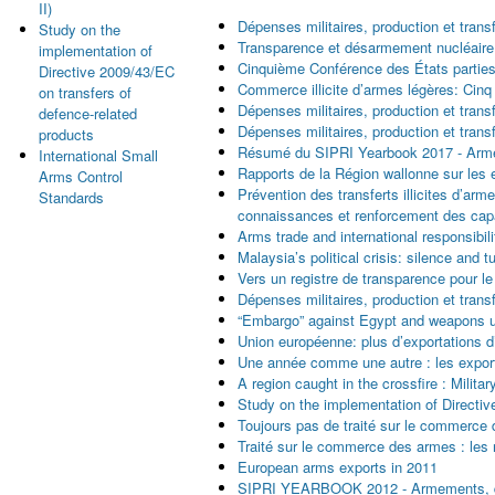
II)
Dépenses militaires, production et tra
Study on the
Transparence et désarmement nucléaire
implementation of
Cinquième Conférence des États parties
Directive 2009/43/EC
Commerce illicite d’armes légères: Cin
on transfers of
Dépenses militaires, production et tra
defence-related
Dépenses militaires, production et tra
products
Résumé du SIPRI Yearbook 2017 - Armem
International Small
Rapports de la Région wallonne sur les e
Arms Control
Prévention des transferts illicites d’a
Standards
connaissances et renforcement des cap
Arms trade and international responsibili
Malaysia’s political crisis: silence and 
Vers un registre de transparence pour l
Dépenses militaires, production et tra
“Embargo” against Egypt and weapons us
Union européenne: plus d’exportations 
Une année comme une autre : les expor
A region caught in the crossfire : Milit
Study on the implementation of Directiv
Toujours pas de traité sur le commerce 
Traité sur le commerce des armes : les 
European arms exports in 2011
SIPRI YEARBOOK 2012 - Armements, dés