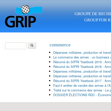
Skip to main content
GROUPE DE RECHE
GROUP FOR R
Search
commerce
Search form
Dépenses militaires, production et tra
Le commerce des armes : un business 
Résumé du SIPRI Yearbook 2019 - Armem
Résumé du SIPRI Yearbook 2018 - Armem
Dépenses militaires, production et tra
Dépenses militaires, production et tra
Résumé du SIPRI Yearbook 2017 - Armem
Faut-il arrêter de vendre des armes à l’
Traité sur le commerce des armes - Le p
DOSSIER ÉLECTIONS RDC - Économie con