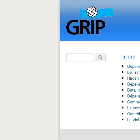
Search
arme
Search form
Dépens
Le Trai
Hirosh
Dépens
Bataill
Dépens
Commer
La conv
Contrô
Le viol