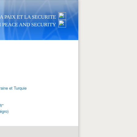
 PAIX ET LA SECURITE
 PEACE AND SECURITY
raine et Turquie
ft"
égro)