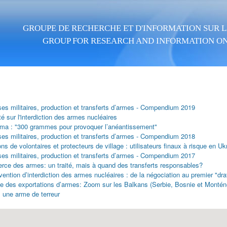
Skip to main content
GROUPE DE RECHERCHE ET D'INFORMATION SUR LA
GROUP FOR RESEARCH AND INFORMATION ON
es militaires, production et transferts d’armes - Compendium 2019
té sur l'interdiction des armes nucléaires
ima : "300 grammes pour provoquer l’anéantissement"
es militaires, production et transferts d’armes - Compendium 2018
ons de volontaires et protecteurs de village : utilisateurs finaux à risque en Uk
es militaires, production et transferts d’armes - Compendium 2017
ce des armes: un traité, mais à quand des transferts responsables?
ention d’interdiction des armes nucléaires : de la négociation au premier "dra
le des exportations d’armes: Zoom sur les Balkans (Serbie, Bosnie et Montén
, une arme de terreur