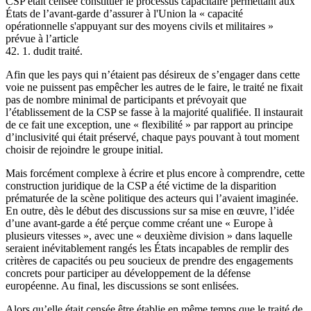
CSP était censée constituer le processus capacitaire permettant aux
États de l’avant-garde d’assurer à l'Union la « capacité
opérationnelle s'appuyant sur des moyens civils et militaires »
prévue à l’article
42. 1. dudit traité.
Afin que les pays qui n’étaient pas désireux de s’engager dans cette
voie ne puissent pas empêcher les autres de le faire, le traité ne fixait
pas de nombre minimal de participants et prévoyait que
l’établissement de la CSP se fasse à la majorité qualifiée. Il instaurait
de ce fait une exception, une « flexibilité » par rapport au principe
d’inclusivité qui était préservé, chaque pays pouvant à tout moment
choisir de rejoindre le groupe initial.
Mais forcément complexe à écrire et plus encore à comprendre, cette
construction juridique de la CSP a été victime de la disparition
prématurée de la scène politique des acteurs qui l’avaient imaginée.
En outre, dès le début des discussions sur sa mise en œuvre, l’idée
d’une avant-garde a été perçue comme créant une « Europe à
plusieurs vitesses », avec une « deuxième division » dans laquelle
seraient inévitablement rangés les États incapables de remplir des
critères de capacités ou peu soucieux de prendre des engagements
concrets pour participer au développement de la défense
européenne. Au final, les discussions se sont enlisées.
Alors qu’elle était censée être établie en même temps que le traité de