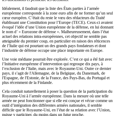
Idéalement, il faudrait que la liste des États parties à l’armée
européenne corresponde à la zone euro afin de ne former qu’un seul
cœur européen. C’était du reste le vœu des rédacteurs du Traité
établissant une Constitution pour l’Europe (TECE). Ceux-ci avaient
évoqué l’idée d’une Union européenne de la défense, en lui donnant
le nom d’ « Eurozone de défense ». Malheureusement, dans l’état
actuel des relations intra-européennes, cet objectif ne semble pas
atteignable du premier coup, en particulier en raison des réticences
de l’Italie qui est pourtant un des grands pays fondateurs et dont
l’industrie de défense occupe une place importante en Europe.
Une voie médiane pourrait être explorée. C’est ce qui a été fait avec
l’Initiative européenne d’intervention qui regroupe dix pays, à
l’exclusion de l’Italie, mais avec le Royaume-Uni. Outre ce dernier
pays, il s’agit de l'Allemagne, de la Belgique, du Danemark, de
l'Espagne, de l'Estonie, de la France, des Pays-Bas, du Portugal et
plus récemment de la Finlande.
Cela conduit naturellement à poser la question de la participation du
Royaume-Uni à l’armée européenne. Dans la mesure où une telle
armée ne peut fonctionner que si elle est conçue et vécue comme un
outil d’intégration des différentes armées nationales, il semble
difficile que le Royaume-Uni, en l’état de sa relation avec l’Union,
puisse y participer, du moins dans un futur proche.