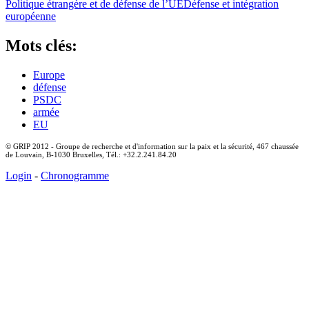
Politique étrangère et de défense de l’UE
Défense et intégration
européenne
Mots clés:
Europe
défense
PSDC
armée
EU
© GRIP 2012 - Groupe de recherche et d'information sur la paix et la sécurité, 467 chaussée
de Louvain, B-1030 Bruxelles, Tél.: +32.2.241.84.20
Login
-
Chronogramme