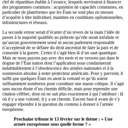
clef de répartition établie à l’avance, lesquels serviraient à financer
des programmes communs : acquisition de capacités communes, en
particulier de plateformes que les États ne sont plus en mesure
d’acquérir à titre individuel, maintien en conditions opérationnelles,
infrastructures et réseaux.
La seconde erreur serait d’écarter d’un revers de la main l’idée de
passer à la majorité qualifiée au prétexte qu’elle serait irréaliste et
qu’aucun gouvernement sensé ni aucun parlement responsable
n’accepterait de se défaire du droit ancestral de faire la paix et de
consentir à la guerre. Certes il s’agit bien là d’un saut quantique.
Mais ne nous payons pas avec des mots et ne versons pas dans le
dogme de l’État nation dont l’application nous condamnerait
indubitablement à l’obsolescence des armées nationales et à la
soumission absolue à notre protecteur américain. Pour y parvenir, il
suffit que quelques États en aient la volonté et qu’ils soient
suffisamment nombreux pour constituer une masse critique. Il s’agit
sans aucun doute d’un chemin difficile, mais pour reprendre une
citation célèbre, dont on ne sait plus exactement à qui l’attribuer : là
où il y a une volonté, il y a un chemin. Encore faut-il avant de s’y
engager répondre à la question du contenu à donner à l’armée
européenne.
Prochaine tribune le 13 février sur le thème : « Une
armée européenne sous quelle forme ? »