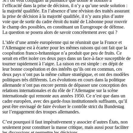
Si l’on veut conjuguer la puissance que donne le nombre à
l’efficacité dans la prise de décision, il n’y a qu’une seule solution :
la majorité qualifiée. En l’absence d’une révision des traités assurant
la prise de décision à la majorité qualifiée, il n’y aura plus d’autre
voie que de sortir du cadre étroit du traité de Lisbonne pour rouvrir
le champ des possibles, en constituant un Eurogroupe de défense.
La question se posera alors de savoir concrètement avec qui ?
L’idée d’une armée européenne qui ne réunirait que la France et
l’Allemagne est à écarter pour les mêmes raisons qui ont fait que la
coopération franco-britannique n’a produit que peu de fruits. Ce
serait en effet isoler ces deux pays dans un face-à-face susceptible de
tourner rapidement à l’aigre. La raison en est simple : en dépit de
leur bonne coopération et des intérêts qu’ils ont en commun, ces
deux pays n’ont pas la même culture stratégique, et ont des modèles
politiques très différents. Les évolutions en cours dans la politique
allemande n’ont pas encore permis de dépasser une conception des
relations internationales et du rôle de l’Allemagne sur la scène
internationale qui remonte aux années 1950. Ce n’est que dans un
cadre européen, avec des garde-fous institutionnels suffisants, qu’il
peut être envisagé de faire évoluer le contrôle strict du Bundestag
sur l’engagement des troupes allemandes.
C’est pourquoi il faut impérativement y associer d’autres États, non
seulement pour constituer la masse critique, mais aussi pour faciliter
les discussions et permettre les décisions.