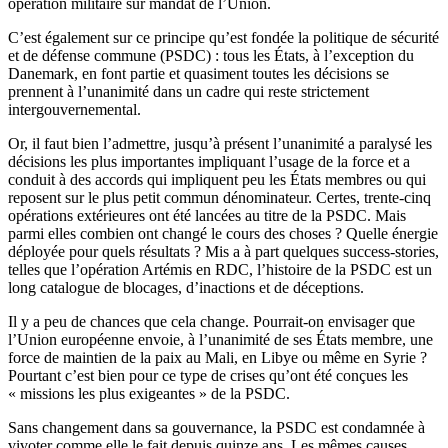
opération militaire sur mandat de l’Union.
C’est également sur ce principe qu’est fondée la politique de sécurité
et de défense commune (PSDC) : tous les États, à l’exception du
Danemark, en font partie et quasiment toutes les décisions se
prennent à l’unanimité dans un cadre qui reste strictement
intergouvernemental.
Or, il faut bien l’admettre, jusqu’à présent l’unanimité a paralysé les
décisions les plus importantes impliquant l’usage de la force et a
conduit à des accords qui impliquent peu les États membres ou qui
reposent sur le plus petit commun dénominateur. Certes, trente-cinq
opérations extérieures ont été lancées au titre de la PSDC. Mais
parmi elles combien ont changé le cours des choses ? Quelle énergie
déployée pour quels résultats ? Mis a à part quelques success-stories,
telles que l’opération Artémis en RDC, l’histoire de la PSDC est un
long catalogue de blocages, d’inactions et de déceptions.
Il y a peu de chances que cela change. Pourrait-on envisager que
l’Union européenne envoie, à l’unanimité de ses États membre, une
force de maintien de la paix au Mali, en Libye ou même en Syrie ?
Pourtant c’est bien pour ce type de crises qu’ont été conçues les
« missions les plus exigeantes » de la PSDC.
Sans changement dans sa gouvernance, la PSDC est condamnée à
vivoter comme elle le fait depuis quinze ans. Les mêmes causes