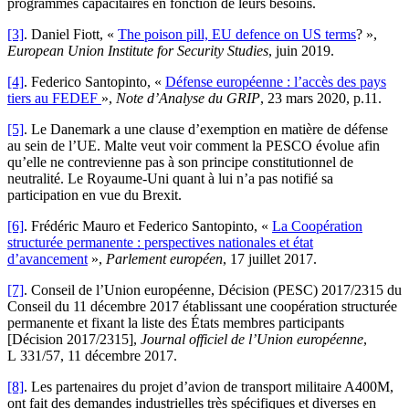
programmes capacitaires en fonction de leurs besoins.
[3]
. Daniel Fiott, «
The poison pill, EU defence on US terms
? »,
European Union Institute for Security Studies
, juin 2019.
[4]
. Federico Santopinto, «
Défense européenne : l’accès des pays
tiers au FEDEF
»,
Note d’Analyse du GRIP
, 23 mars 2020, p.11.
[5]
. Le Danemark a une clause d’exemption en matière de défense
au sein de l’UE. Malte veut voir comment la PESCO évolue afin
qu’elle ne contrevienne pas à son principe constitutionnel de
neutralité. Le Royaume-Uni quant à lui n’a pas notifié sa
participation en vue du Brexit.
[6]
. Frédéric Mauro et Federico Santopinto, «
La Coopération
structurée permanente : perspectives nationales et état
d’avancement
»,
Parlement européen
, 17 juillet 2017.
[7]
. Conseil de l’Union européenne, Décision (PESC) 2017/2315 du
Conseil du 11 décembre 2017 établissant une coopération structurée
permanente et fixant la liste des États membres participants
[Décision 2017/2315],
Journal officiel de l’Union européenne
,
L 331/57, 11 décembre 2017.
[8]
. Les partenaires du projet d’avion de transport militaire A400M,
ont fait des demandes industrielles très spécifiques et diverses en