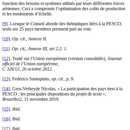
fonction des besoins et systèmes utilisés par leurs différentes forces
aériennes. Ceci a compromis l’optimisation des coûts de production
et les rendements d’échelle.
[9]
. Lorsque le Conseil aborde des thématiques liées à la PESCO,
seuls ses 25 pays membres prennent part au vote.
[10]
.
Op. cit., Annexe II.
[11]
. Op. cit., Annexe III, art 2.2. 1.
[12]
. Traité sur l’Union européenne (version consolidée),
Journal
officiel de l’Union européenne,
C 326/13, 26 octobre 2012.
[13]
. Federico Santopinto,
op. cit.
, p. 9.
[14]
. Gros-Verheyde Nicolas, « La participation des pays tiers à la
PESCO : les principales dispositions du projet de texte »,
Bruxelles2
, 11 novembre 2019.
[15]
.
Ibid.
[16]
.
Ibid.
[17]
.
Ibid.