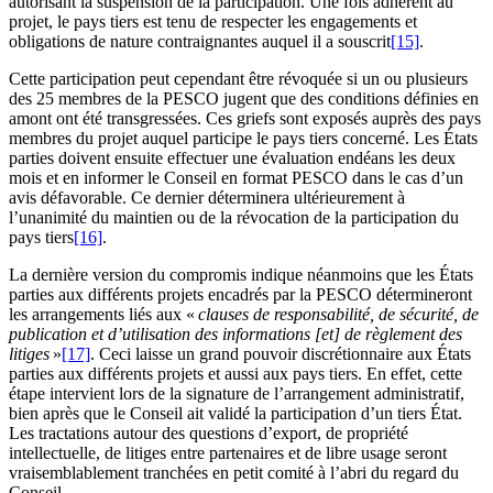
autorisant la suspension de la participation. Une fois adhérent au
projet, le pays tiers est tenu de respecter les engagements et
obligations de nature contraignantes auquel il a souscrit
[15]
.
Cette participation peut cependant être révoquée si un ou plusieurs
des 25 membres de la PESCO jugent que des conditions définies en
amont ont été transgressées. Ces griefs sont exposés auprès des pays
membres du projet auquel participe le pays tiers concerné. Les États
parties doivent ensuite effectuer une évaluation endéans les deux
mois et en informer le Conseil en format PESCO dans le cas d’un
avis défavorable. Ce dernier déterminera ultérieurement à
l’unanimité du maintien ou de la révocation de la participation du
pays tiers
[16]
.
La dernière version du compromis indique néanmoins que les États
parties aux différents projets encadrés par la PESCO détermineront
les arrangements liés aux «
clauses de responsabilité, de sécurité, de
publication et d’utilisation des informations [et] de règlement des
litiges
»
[17]
. Ceci laisse un grand pouvoir discrétionnaire aux États
parties aux différents projets et aussi aux pays tiers. En effet, cette
étape intervient lors de la signature de l’arrangement administratif,
bien après que le Conseil ait validé la participation d’un tiers État.
Les tractations autour des questions d’export, de propriété
intellectuelle, de litiges entre partenaires et de libre usage seront
vraisemblablement tranchées en petit comité à l’abri du regard du
Conseil.