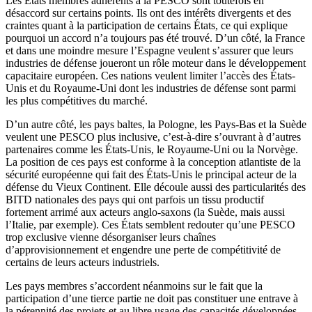
Les États membres adhérents à la PESCO sont toutefois en
désaccord sur certains points. Ils ont des intérêts divergents et des
craintes quant à la participation de certains États, ce qui explique
pourquoi un accord n’a toujours pas été trouvé. D’un côté, la France
et dans une moindre mesure l’Espagne veulent s’assurer que leurs
industries de défense joueront un rôle moteur dans le développement
capacitaire européen. Ces nations veulent limiter l’accès des États-
Unis et du Royaume-Uni dont les industries de défense sont parmi
les plus compétitives du marché.
D’un autre côté, les pays baltes, la Pologne, les Pays-Bas et la Suède
veulent une PESCO plus inclusive, c’est-à-dire s’ouvrant à d’autres
partenaires comme les États-Unis, le Royaume-Uni ou la Norvège.
La position de ces pays est conforme à la conception atlantiste de la
sécurité européenne qui fait des États-Unis le principal acteur de la
défense du Vieux Continent. Elle découle aussi des particularités des
BITD nationales des pays qui ont parfois un tissu productif
fortement arrimé aux acteurs anglo-saxons (la Suède, mais aussi
l’Italie, par exemple). Ces États semblent redouter qu’une PESCO
trop exclusive vienne désorganiser leurs chaînes
d’approvisionnement et engendre une perte de compétitivité de
certains de leurs acteurs industriels.
Les pays membres s’accordent néanmoins sur le fait que la
participation d’une tierce partie ne doit pas constituer une entrave à
la pérennité des projets et au libre usage des capacités développées