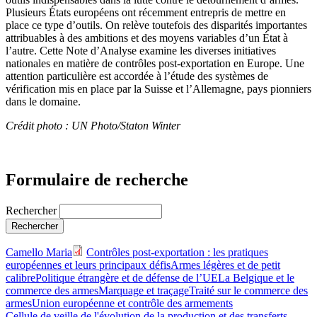
Plusieurs États européens ont récemment entrepris de mettre en
place ce type d’outils. On relève toutefois des disparités importantes
attribuables à des ambitions et des moyens variables d’un État à
l’autre. Cette Note d’Analyse examine les diverses initiatives
nationales en matière de contrôles post-exportation en Europe. Une
attention particulière est accordée à l’étude des systèmes de
vérification mis en place par la Suisse et l’Allemagne, pays pionniers
dans le domaine.
Crédit photo : UN Photo/Staton Winter
Formulaire de recherche
Rechercher
Camello Maria
Contrôles post-exportation : les pratiques
européennes et leurs principaux défis
Armes légères et de petit
calibre
Politique étrangère et de défense de l’UE
La Belgique et le
commerce des armes
Marquage et traçage
Traité sur le commerce des
armes
Union européenne et contrôle des armements
Cellule de veille de l'évolution de la production et des transferts