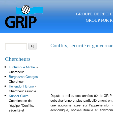
Aller au contenu principal
GROUPE DE RECHE
GROUP FOR R
Rechercher
Conflits, sécurité et gouverna
Formulaire de
recherche
Chercheurs
Luntumbue Michel
-
Chercheur
Berghezan Georges
-
Chercheur
Hellendorff Bruno
-
Chercheur associé
Depuis le milieu des années 90, le GRIP 
Kupper Claire
-
subsaharienne et plus particulièrement en
Coordination de
une approche axée sur l’appréhension e
l'équipe "Conflits,
économique, socio-culturelle et environ
sécurité et