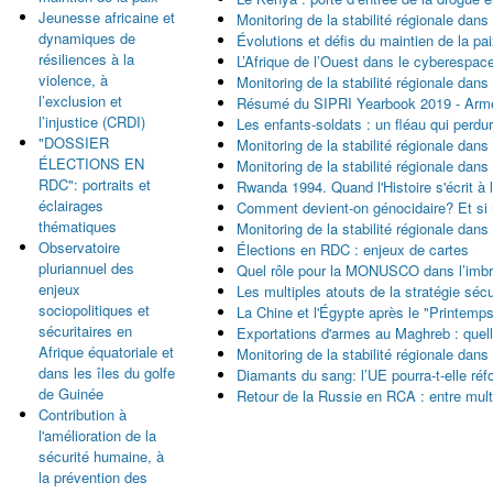
Jeunesse africaine et
Monitoring de la stabilité régionale dan
dynamiques de
Évolutions et défis du maintien de la pa
résiliences à la
L’Afrique de l’Ouest dans le cyberespace
violence, à
Monitoring de la stabilité régionale dans
l’exclusion et
Résumé du SIPRI Yearbook 2019 - Armem
l’injustice (CRDI)
Les enfants-soldats : un fléau qui perdu
"DOSSIER
Monitoring de la stabilité régionale dans
ÉLECTIONS EN
Monitoring de la stabilité régionale dans
RDC": portraits et
Rwanda 1994. Quand l'Histoire s'écrit à
éclairages
Comment devient-on génocidaire? Et si 
thématiques
Monitoring de la stabilité régionale dan
Observatoire
Élections en RDC : enjeux de cartes
pluriannuel des
Quel rôle pour la MONUSCO dans l’imbro
enjeux
Les multiples atouts de la stratégie sécu
sociopolitiques et
La Chine et l'Égypte après le "Printemps
sécuritaires en
Exportations d'armes au Maghreb : quel
Afrique équatoriale et
Monitoring de la stabilité régionale dans
dans les îles du golfe
Diamants du sang: l’UE pourra-t-elle ré
de Guinée
Retour de la Russie en RCA : entre multip
Contribution à
l'amélioration de la
Pages
sécurité humaine, à
la prévention des