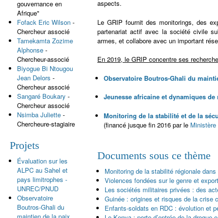
aspects.
gouvernance en
Afrique"
Le GRIP fournit des monitorings, des ex
Fofack Eric Wilson
-
partenariat actif avec la société civile s
Chercheur associé
armes, et collabore avec un important rése
Tamekamta Zozime
Alphonse
-
Chercheur-associé
En 2019, le GRIP concentre ses recherches 
Biyogue Bi Ntougou
Jean Delors
-
Observatoire Boutros-Ghali du maintie
Chercheur associé
Sangaré Boukary
-
Jeunesse africaine et dynamiques de ré
Chercheur associé
Nsimba Juliette
-
Monitoring de la stabilité et de la séc
Chercheure-stagiaire
(financé jusque fin 2016 par le
Ministère
Projets
Documents sous ce thème
Évaluation sur les
ALPC au Sahel et
Monitoring de la stabilité régionale dan
pays limitrophes -
Violences fondées sur le genre et expor
UNREC/PNUD
Les sociétés militaires privées : des ac
Observatoire
Guinée : origines et risques de la crise c
Boutros-Ghali du
Enfants-soldats en RDC : évolution et pe
maintien de la paix
Le Kenya : porte d’entrée de la drogue e