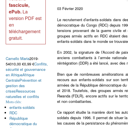
fascicule,
03 Février 2020
ePub.
La
version PDF est
Le recrutement d’enfants-soldats dans de
en
démocratique du Congo (RDC) depuis 1996
tensions provenant de la guerre civile 
téléchargement
groupes armés actifs en RDC étaient des m
gratuit.
enfants-soldats dans le monde se trouvai
En 2002, la signature de l’Accord de paix
anciens combattants à l’armée nationa
Camello Maria
2019-
réintégration (DDR) a été lancé, avec des
54010,00 €0,99 €
Conflits,
sécurité et gouvernance
Bien que de nombreuses améliorations ai
en Afrique
Afrique
recours aux enfants-soldats sur son terr
Centrale
Prévention et
armées de la République démocratique du 
gestion des
et 2018. Toutefois, des groupes armés re
crises
Ressources
Rwanda (FDLR), encore actifs sur le terri
naturelles et conflits
et non combattantes.
Mots clés:
enfants-soldats
Ce rapport étudie la manière dont les aut
RDC
soldats depuis 1996. Il permet de situer l
République
les causes de la persistance du phénomène 
démocratique du