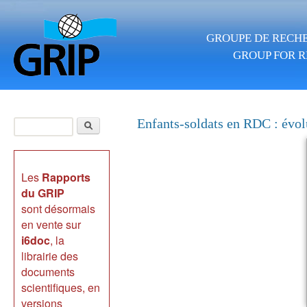
Aller au contenu principal
GROUPE DE RECHE
GROUP FOR R
Rechercher
Enfants-soldats en RDC : évolu
Formulaire de
recherche
Les
Rapports
du GRIP
sont désormais
en vente sur
i6doc
, la
librairie des
documents
scientifiques, en
versions