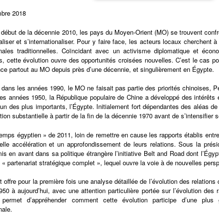
bre 2018
 début de la décennie 2010, les pays du Moyen-Orient (MO) se trouvent confro
liser et s’internationaliser. Pour y faire face, les acteurs locaux cherchent à d
onales traditionnelles. Coïncidant avec un activisme diplomatique et éco
, cette évolution ouvre des opportunités croisées nouvelles. C’est le cas po
ce partout au MO depuis près d’une décennie, et singulièrement en Égypte.
 dans les années 1990, le MO ne faisait pas partie des priorités chinoises, 
 les années 1950, la République populaire de Chine a développé des intérêts 
 un des plus importants, l’Égypte. Initialement fort dépendantes des aléas de 
tion substantielle à partir de la fin de la décennie 1970 avant de s’intensifie
temps égyptien » de 2011, loin de remettre en cause les rapports établis entre
lle accélération et un approfondissement de leurs relations. Sous la prési
is en avant dans sa politique étrangère l’initiative Belt and Road dont l’Égyp
 « partenariat stratégique complet », lequel ouvre la voie à de nouvelles pers
t offre pour la première fois une analyse détaillée de l’évolution des relation
50 à aujourd’hui, avec une attention particulière portée sur l’évolution des 
e permet d’appréhender comment cette évolution participe d’une plus 
nale.