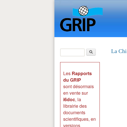
Rechercher
La Chi
Formulaire de
recherche
Les
Rapports
du GRIP
sont désormais
en vente sur
i6doc
, la
librairie des
documents
scientifiques, en
versions