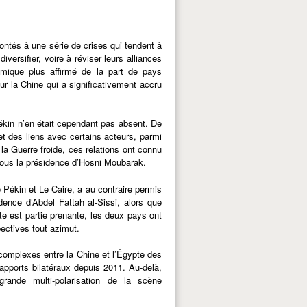
ntés à une série de crises qui tendent à
iversifier, voire à réviser leurs alliances
nomique plus affirmé de la part de pays
ur la Chine qui a significativement accru
Pékin n’en était cependant pas absent. De
et des liens avec certains acteurs, parmi
la Guerre froide, ces relations ont connu
r sous la présidence d’Hosni Moubarak.
 Pékin et Le Caire, a au contraire permis
dence d’Abdel Fattah al-Sissi, alors que
te est partie prenante, les deux pays ont
pectives tout azimut.
s complexes entre la Chine et l’Égypte des
rapports bilatéraux depuis 2011. Au-delà,
grande multi-polarisation de la scène