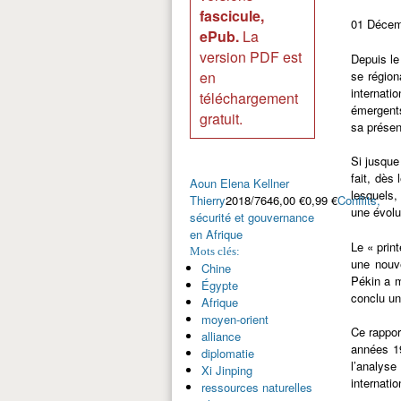
fascicule,
01 Décem
ePub.
La
version PDF est
Depuis le
se régiona
en
internati
téléchargement
émergents
gratuit.
sa présen
Si jusque
fait, dès
Aoun Elena
Kellner
lesquels,
Thierry
2018/7646,00 €0,99 €
Conflits,
une évolu
sécurité et gouvernance
en Afrique
Le « prin
Mots clés:
une nouve
Chine
Pékin a m
Égypte
conclu un
Afrique
moyen-orient
Ce rappor
alliance
années 19
diplomatie
l’analys
Xi Jinping
internatio
ressources naturelles