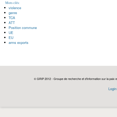
Mots clés:
violence
genre
TCA
ATT
Position commune
UE
EU
arms exports
© GRIP 2012 - Groupe de recherche et d'information sur la paix e
Login