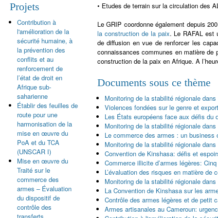
Projets
• Etudes de terrain sur la circulation des 
Contribution à
Le GRIP coordonne également depuis 200
l'amélioration de la
la construction de la paix
. Le RAFAL est u
sécurité humaine, à
de diffusion en vue de renforcer les capac
la prévention des
connaissances communes en matière de pro
conflits et au
construction de la paix en Afrique. A l’he
renforcement de
l’état de droit en
Documents sous ce thème
Afrique sub-
saharienne
Monitoring de la stabilité régionale dan
Établir des feuilles de
Violences fondées sur le genre et expor
route pour une
Les États européens face aux défis du 
harmonisation de la
Monitoring de la stabilité régionale dan
mise en œuvre du
Le commerce des armes : un business 
PoA et du TCA
Monitoring de la stabilité régionale dans
(UNSCAR I)
Convention de Kinshasa: défis et espoir
Mise en œuvre du
Commerce illicite d’armes légères: Cin
Traité sur le
L’évaluation des risques en matière de c
commerce des
Monitoring de la stabilité régionale dans
armes – Évaluation
La Convention de Kinshasa sur les armes
du dispositif de
Contrôle des armes légères et de petit c
contrôle des
Armes artisanales au Cameroun: urgence 
transferts