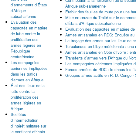
Contribution à l'amélioration de la sécur
d’armements d’États
Afrique sub-saharienne
d’Afrique
Établir des feuilles de route pour une
subsaharienne
Mise en œuvre du Traité sur le commerc
Évaluation des
d’États d’Afrique subsaharienne
capacités en matière
Évaluation des capacités en matière de l
de lutte contre la
Armes artisanales en RDC: Enquête au
prolifération des
Le traçage des armes sur les lieux de co
armes légères en
Turbulences en Libye méridionale : une
République
Armes artisanales en Côte d’Ivoire : entr
centrafricaine
Transferts d’armes vers l’Afrique du Nor
Les compagnies
Les compagnies aériennes impliquées da
aériennes impliquées
Forces armées de RDC : le chaos institu
dans les trafics
Groupes armés actifs en R. D. Congo - 
d'armes en Afrique
État des lieux de la
Pages
lutte contre la
prolifération des
armes légères en
Afrique
Sociétés
d’intermédiation
d’intérêt militaire sur
le continent africain