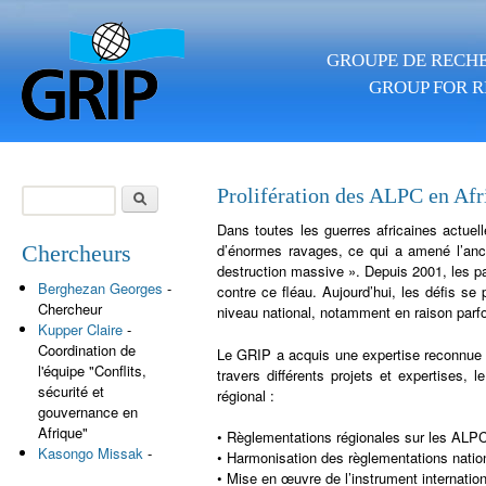
Aller au contenu principal
GROUPE DE RECHE
GROUP FOR R
Rechercher
Prolifération des ALPC en Afr
Formulaire de
Dans toutes les guerres africaines actuell
recherche
Chercheurs
d’énormes ravages, ce qui a amené l’anci
destruction massive ». Depuis 2001, les pay
Berghezan Georges
-
contre ce fléau. Aujourd’hui, les défis 
Chercheur
niveau national, notamment en raison parf
Kupper Claire
-
Coordination de
Le GRIP a acquis une expertise reconnue da
l'équipe "Conflits,
travers différents projets et expertises
sécurité et
régional :
gouvernance en
Afrique"
• Règlementations régionales sur les 
Kasongo Missak
-
• Harmonisation des règlementations natio
• Mise en œuvre de l’instrument internationa