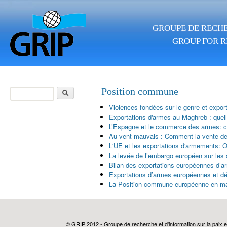
Aller au contenu principal
GROUPE DE RECHE
GROUP FOR R
Rechercher
Position commune
Formulaire de
Violences fondées sur le genre et expor
recherche
Exportations d'armes au Maghreb : quel
L’Espagne et le commerce des armes: ch
Au vent mauvais : Comment la vente des 
L'UE et les exportations d'armements: 
La levée de l’embargo européen sur les 
Bilan des exportations européennes d’
Exportations d’armes européennes et dé
La Position commune européenne en mati
© GRIP 2012 - Groupe de recherche et d'information sur la paix e