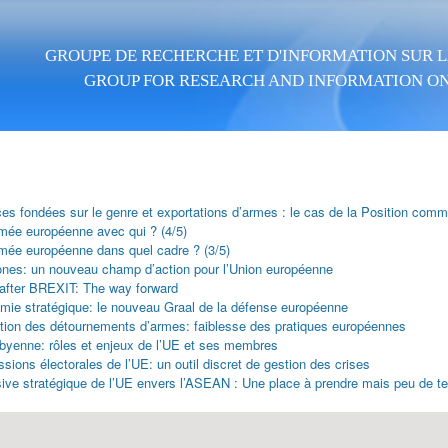
Aller au contenu principal
GROUPE DE RECHERCHE ET D'INFORMATION SUR LA
GROUP FOR RESEARCH AND INFORMATION ON
ces fondées sur le genre et exportations d’armes : le cas de la Position com
mée européenne avec qui ? (4/5)
mée européenne dans quel cadre ? (3/5)
ones: un nouveau champ d’action pour l’Union européenne
fter BREXIT: The way forward
mie stratégique: le nouveau Graal de la défense européenne
tion des détournements d’armes: faiblesse des pratiques européennes
libyenne: rôles et enjeux de l’UE et ses membres
sions électorales de l’UE: un outil discret de gestion des crises
nsive stratégique de l’UE envers l’ASEAN : Une place à prendre mais peu de