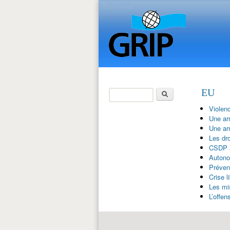
Rechercher
EU
Formulaire de
Violen
recherche
Une ar
Une ar
Les dr
CSDP a
Autono
Préven
Crise 
Les mis
L’offe