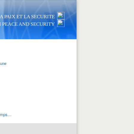
 PAIX ET LA SECURITE
 PEACE AND SECURITY
mune
 temps…