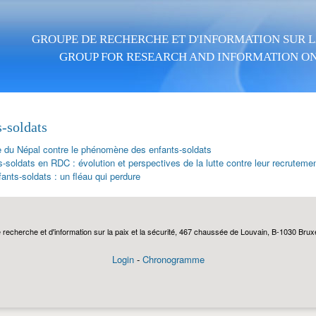
Aller au contenu principal
GROUPE DE RECHERCHE ET D'INFORMATION SUR LA
GROUP FOR RESEARCH AND INFORMATION ON
s-soldats
te du Népal contre le phénomène des enfants-soldats
-soldats en RDC : évolution et perspectives de la lutte contre leur recruteme
ants-soldats : un fléau qui perdure
echerche et d'information sur la paix et la sécurité, 467 chaussée de Louvain, B-1030 Bruxel
Login
-
Chronogramme