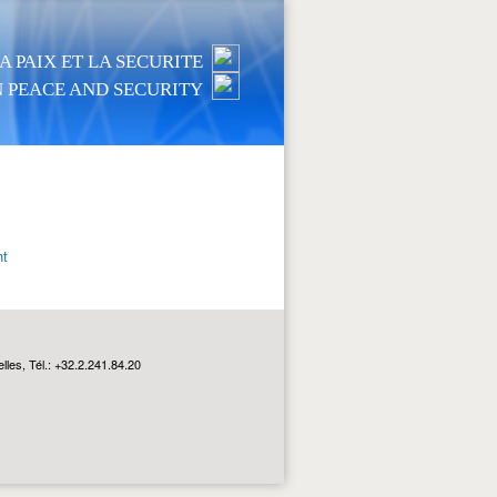
 PAIX ET LA SECURITE
 PEACE AND SECURITY
nt
les, Tél.: +32.2.241.84.20