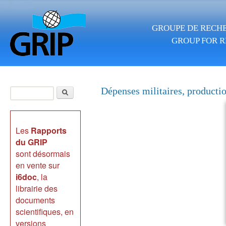
Aller au contenu principal
GROUPE DE RECHE
GROUP FOR R
Rechercher
Dépenses militaires, producti
Formulaire de
recherche
Les
Rapports
du GRIP
sont désormais
en vente sur
i6doc
, la
librairie des
documents
scientifiques, en
versions