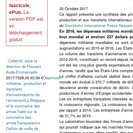
fascicule,
20 Octobre 2017
ePub.
La
Ce rapport présente une synthèse des prin
version PDF est
production et aux transferts internationa
en
du
Stockholm International Peace Research
En 2016, les dépenses militaires mondia
téléchargement
brut mondial et environ 227 dollars pa
gratuit.
dépenses militaires mondiales se sont s
augmentations en 2015 et 2016. Les États
Le volume des transferts d’armements co
2012-2016, constituant un record depuis la 
- Collectif, sous la
ont été les cinq plus grands exportateurs
direction de
Fleurant
d’armes, tandis que les États-Unis compte
Aude-Emmanuelle
Le chiffre d’affaires cumulé réalisé dan
2017/7528,00 €0,99 €
Dépenses
monde est évalué à 370,7 milliards de dol
militaires, production et
deuxième année consécutive de déclin. 
transferts
producteurs d’armes d’Europe occidentale
d'armes
Industrie de
Les six entreprises françaises classées a
l’armement
La Belgique
la croissance régionale. La croissance d
et le commerce des
par rapport à 2014. Les entreprises d’ar
armes
Traité sur le
de 31,7% en 2015.
commerce des
La valorisation boursière des firmes d’ar
armes
Transparence
qui pourrait indiquer que les marchés finan
Cellule de veille de
d’entreprises sur les effets positifs des