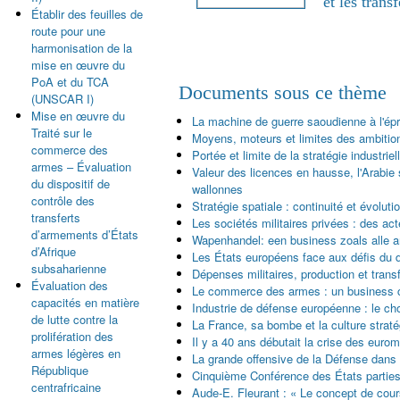
et les tran
Établir des feuilles de
route pour une
harmonisation de la
mise en œuvre du
PoA et du TCA
Documents sous ce thème
(UNSCAR I)
Mise en œuvre du
La machine de guerre saoudienne à l'ép
Traité sur le
Moyens, moteurs et limites des ambitions
commerce des
Portée et limite de la stratégie industrie
armes – Évaluation
Valeur des licences en hausse, l'Arabie
du dispositif de
wallonnes
contrôle des
Stratégie spatiale : continuité et évolut
transferts
Les sociétés militaires privées : des ac
d’armements d’États
Wapenhandel: een business zoals alle 
d’Afrique
Les États européens face aux défis du 
subsaharienne
Dépenses militaires, production et tra
Évaluation des
Le commerce des armes : un business 
capacités en matière
Industrie de défense européenne : le ch
de lutte contre la
La France, sa bombe et la culture strat
prolifération des
Il y a 40 ans débutait la crise des eurom
armes légères en
La grande offensive de la Défense dans
République
Cinquième Conférence des États parties
centrafricaine
Aude-E. Fleurant : « Le concept de cou