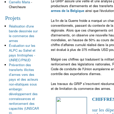
Le GRIP assure une veille et une analyse 
Camello Maria
-
producteurs d'armements et des transfert
Chercheure
armes de la Belgique
ainsi que l'évolutio
Projets
La fin de la Guerre froide a marqué un ch
conventionnels, passant du contexte de la 
Réalisation d'une
régionale. Alors que ces changements ont 
bande dessinée sur
d'armements, on observe une nouvelle haus
le commerce des
mondiales, en hausse de 50% au cours de l
armes
chiffre d’affaires cumulé réalisé dans la 
Évaluation sur les
est évalué à plus de 375 milliards USD po
ALPC au Sahel et
pays limitrophes -
Malgré ces chiffres qui traduisent la mili
UNREC/PNUD
renforcement des législations nationales
Prévention des
Code de conduite de l'Union européenne en
transferts illicites
contrôle des exportations d'armes.
d’armes vers des
pays et des acteurs
Les travaux du GRIP s’inscrivent résolu
non-étatiques sous
et de limitation du commerce des armes.
embargo:
développement des
connaissances et
CHIFFRE
renforcement des
capacités (UNSCAR
sur les dépe
II)