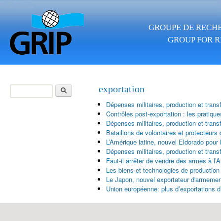
Aller au contenu principal
GROUPE DE RECHE
GROUP FOR R
Rechercher
exportation
Formulaire de
Dépenses militaires, production et tra
recherche
Contrôles post-exportation : les pratiqu
Dépenses militaires, production et tra
Bataillons de volontaires et protecteurs d
L’Amérique latine, nouvel Eldorado pou
Dépenses militaires, production et tra
Faut-il arrêter de vendre des armes à l’
Les biens et technologies de production
Le Japon, nouvel exportateur d'armements
Union européenne: plus d’exportations 