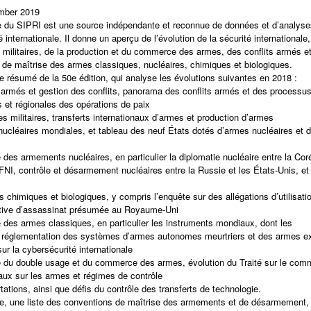
mber 2019
e du SIPRI est une source indépendante et reconnue de données et d’analys
té internationale. Il donne un aperçu de l’évolution de la sécurité internationa
militaires, de la production et du commerce des armes, des conflits armés et 
es de maîtrise des armes classiques, nucléaires, chimiques et biologiques.
le résumé de la 50e édition, qui analyse les évolutions suivantes en 2018 :
s armés et gestion des conflits, panorama des conflits armés et des processus
 et régionales des opérations de paix
s militaires, transferts internationaux d’armes et production d’armes
nucléaires mondiales, et tableau des neuf États dotés d’armes nucléaires et
e des armements nucléaires, en particulier la diplomatie nucléaire entre la Coré
 FNI, contrôle et désarmement nucléaires entre la Russie et les États-Unis, et
 chimiques et biologiques, y compris l’enquête sur des allégations d’utilisa
ative d’assassinat présumée au Royaume-Uni
e des armes classiques, en particulier les instruments mondiaux, dont les
e réglementation des systèmes d’armes autonomes meurtriers et des armes ex
sur la cybersécurité internationale
e du double usage et du commerce des armes, évolution du Traité sur le c
raux sur les armes et régimes de contrôle
tations, ainsi que défis du contrôle des transferts de technologie.
, une liste des conventions de maîtrise des armements et de désarmement,