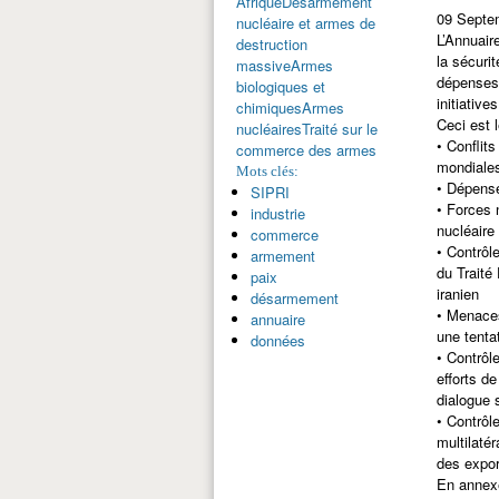
Afrique
Désarmement
09 Septe
nucléaire et armes de
L’Annuair
destruction
la sécuri
massive
Armes
dépenses 
biologiques et
initiativ
chimiques
Armes
Ceci est 
nucléaires
Traité sur le
• Conflit
commerce des armes
mondiales
Mots clés:
• Dépense
SIPRI
• Forces 
industrie
nucléaire
commerce
• Contrôl
armement
du Traité
paix
iranien
désarmement
• Menaces
annuaire
une tent
données
• Contrôl
efforts d
dialogue 
• Contrôl
multilaté
des expor
En annexe