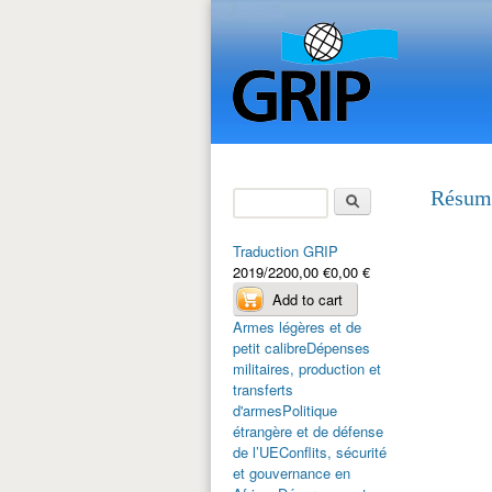
Search
Résumé
Search form
Traduction GRIP
2019/2200,00 €0,00 €
Armes légères et de
petit calibre
Dépenses
militaires, production et
transferts
d'armes
Politique
étrangère et de défense
de l’UE
Conflits, sécurité
et gouvernance en