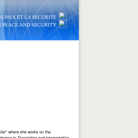
 PAIX ET LA SECURITE
 PEACE AND SECURITY
sfer" where she works on the
degree in Translation and Interpretation