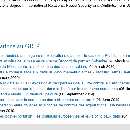
ter’s degree in International Relations, Peace Security and Conflicts, from U
cations au GRIP
ces fondées sur le genre et exportations d’armes : le cas de la Position com
rs et défis de la mise en œuvre de l’Accord de paix en Colombie
(26 March 2
te du Népal contre le phénomène des enfants-soldats
(04 March 2020)
ats européens face aux défis du détournement d’armes - Tackling (Arms)Diver
bruary 2020)
-soldats en RDC : évolution et perspectives de la lutte contre leur recruteme
iolence basée sur le genre » dans le Traité sur le commerce des armes
(06 N
ants-soldats : un fléau qui perdure
(06 September 2019)
contrôles pour le commerce des instruments de torture ?
(26 June 2019)
pération entre douanes et autorités de contrôle des exportations: une nécess
rch 2019)
es post-exportation : les pratiques européennes et leurs principaux défis
(04 