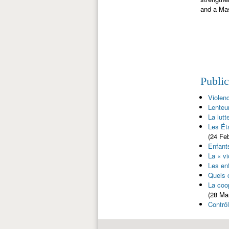
and a Mas
Publi
Violen
Lenteu
La lut
Les Ét
(24 Fe
Enfants
La « v
Les enf
Quels 
La coo
(28 Ma
Contrôl