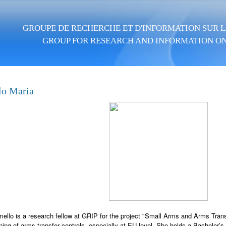
Skip to main content
GROUPE DE RECHERCHE ET D'INFORMATION SUR LA
GROUP FOR RESEARCH AND INFORMATION ON
lo Maria
ello is a research fellow at GRIP for the project "Small Arms and Arms Tran
ning of arms transfer controls, especially at EU level. She holds a Bachelor’s 