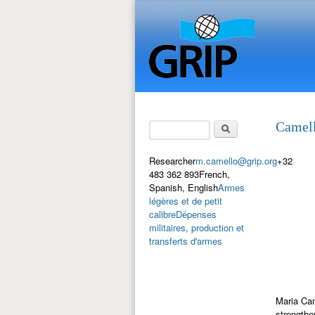
Search
Camel
Search form
Researcher
m.camello@grip.org
+32
483 362 893French,
Spanish, English
Armes
légères et de petit
calibre
Dépenses
militaires, production et
transferts d'armes
Maria Cam
strengthe