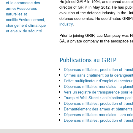
He joined GRIP in 1994, and served succes
et le commerce des
director of GRIP in May 2012. He has publ
armes
Ressources
evolution of the defence industry in the U
naturelles et
defence economics. He coordinates GRIP'
conflits
Environnement,
industry
.
changement climatique
et enjeux de sécurité
Prior to joining GRIP, Luc Mampaey was N
SA, a private company in the aerospace se
Publications au GRIP
Dépenses militaires, production et tra
Crimes sans châtiment ou la dérangean
L’effet multiplicateur d’emploi du secte
Dépenses militaires mondiales: la plan
Vers un registre de transparence pour l
Trump et Wall Street : anticipations pos
Dépenses militaires, production et tra
Démantèlement des armes et bâtiments nuc
Dépenses militaires mondiales: l’arc ori
Dépenses militaires, production et tra