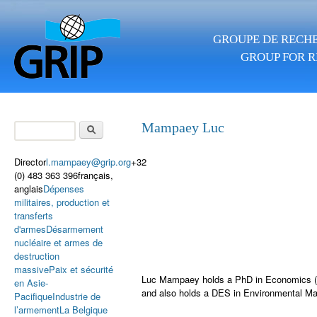
Skip to main content
GROUPE DE RECHE
GROUP FOR R
Search
Mampaey Luc
Search form
Director
l.mampaey@grip.org
+32
(0) 483 363 396français,
anglais
Dépenses
militaires, production et
transferts
d'armes
Désarmement
nucléaire et armes de
destruction
massive
Paix et sécurité
Luc Mampaey holds a PhD in Economics (Uni
en Asie-
and also holds a DES in Environmental M
Pacifique
Industrie de
l’armement
La Belgique