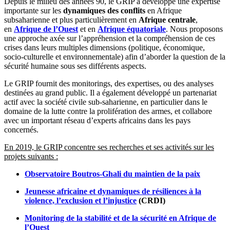
Depuis le milieu des années 90, le GRIP a développé une expertise
importante sur les
dynamiques des conflits
en Afrique
subsaharienne et plus particulièrement en
Afrique centrale
,
en
Afrique de l’Ouest
et en
Afrique équatoriale
. Nous proposons
une approche axée sur l’appréhension et la compréhension de ces
crises dans leurs multiples dimensions (politique, économique,
socio-culturelle et environnementale) afin d’aborder la question de la
sécurité humaine sous ses différents aspects.
Le GRIP fournit des monitorings, des expertises, ou des analyses
destinées au grand public. Il a également développé un partenariat
actif avec la société civile sub-saharienne, en particulier dans le
domaine de la lutte contre la prolifération des armes, et collabore
avec un important réseau d’experts africains dans les pays
concernés.
En 2019, le GRIP concentre ses recherches et ses activités sur les
projets suivants :
Observatoire Boutros-Ghali du maintien de la paix
Jeunesse africaine et dynamiques de résiliences à la
violence, l’exclusion et l’injustice
(CRDI)
Monitoring de la stabilité et de la sécurité en Afrique de
l’Ouest