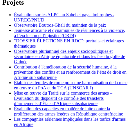
Projets
Évaluation sur les ALPC au Sahel et pays limitrophes -
UNREC/PNUD
Observatoire Boutros-Ghali du maintien de la paix
Jeunesse africaine et dynamiques de résiliences à la violence,
à l’exclusion et l’injustice (CRDI)
"DOSSIER ÉLECTIONS EN RDC": portraits et éclairages
thématiques
Observatoire pluriannuel des enjeux sociopolitiques et
sécuritaires en Afrique équatoriale et dans les îles du golfe de
Guinée
Contribution à l'amélioration de la sécurité humaine, à la
prévention des conflits et au renforcement de l’état de droit en
Afrique sub-saharienne
Établir des feuilles de route pour une harmonisation de la mise
en œuvre du PoA et du TCA (UNSCAR I)
Mise en œuvre du Traité sur le commerce des armes –
Évaluation du dispositif de contrôle des transferts
d’armements d’États d’Afrique subsaharienne
Évaluation des capacités en matière de lutte contre la
prolifération des armes légères en République centrafricaine
Les compagnies aériennes impliquées dans les trafics d'armes
en Afrique