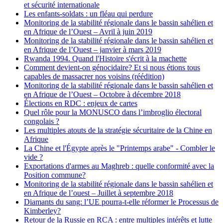
et sécurité internationale
Les enfants-soldats : un fléau qui perdure
Monitoring de la stabilité régionale dans le bassin sahélien et
en Afrique de l’Ouest – Avril à juin 2019
Monitoring de la stabilité régionale dans le bassin sahélien et
en Afrique de l’Ouest – janvier à mars 2019
Rwanda 1994. Quand l'Histoire s'écrit à la machette
Comment devient-on génocidaire? Et si nous étions tous
capables de massacrer nos voisins (réédition)
Monitoring de la stabilité régionale dans le bassin sahélien et
en Afrique de l’Ouest – Octobre à décembre 2018
Élections en RDC : enjeux de cartes
Quel rôle pour la MONUSCO dans l’imbroglio électoral
congolais ?
Les multiples atouts de la stratégie sécuritaire de la Chine en
Afrique
La Chine et l'Égypte après le "Printemps arabe" - Combler le
vide ?
Exportations d'armes au Maghreb : quelle conformité avec la
Position commune?
Monitoring de la stabilité régionale dans le bassin sahélien et
en Afrique de l’ouest – Juillet à septembre 2018
Diamants du sang: l’UE pourra-t-elle réformer le Processus de
Kimberley?
Retour de la Russie en RCA : entre multiples intérêts et lutte