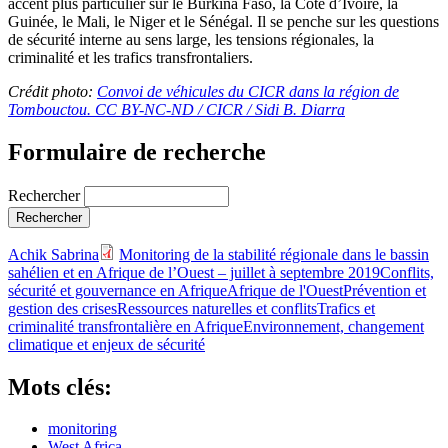
accent plus particulier sur le Burkina Faso, la Côte d’Ivoire, la
Guinée, le Mali, le Niger et le Sénégal. Il se penche sur les questions
de sécurité interne au sens large, les tensions régionales, la
criminalité et les trafics transfrontaliers.
Crédit photo:
Convoi de véhicules du CICR dans la région de
Tombouctou. CC BY-NC-ND / CICR / Sidi B. Diarra
Formulaire de recherche
Rechercher
Achik Sabrina
Monitoring de la stabilité régionale dans le bassin
sahélien et en Afrique de l’Ouest – juillet à septembre 2019
Conflits,
sécurité et gouvernance en Afrique
Afrique de l'Ouest
Prévention et
gestion des crises
Ressources naturelles et conflits
Trafics et
criminalité transfrontalière en Afrique
Environnement, changement
climatique et enjeux de sécurité
Mots clés:
monitoring
West Africa