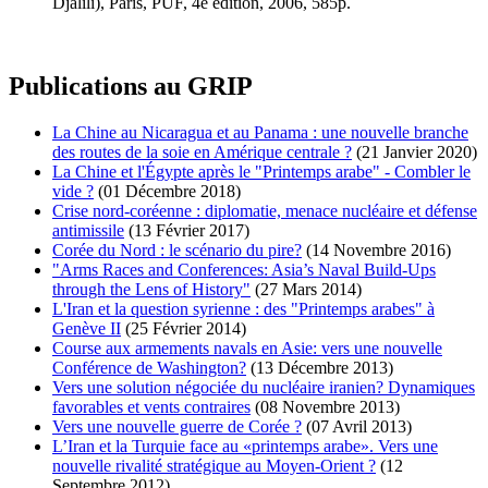
Djalili), Paris, PUF, 4e édition, 2006, 585p.
Publications au GRIP
La Chine au Nicaragua et au Panama : une nouvelle branche
des routes de la soie en Amérique centrale ?
(21 Janvier 2020)
La Chine et l'Égypte après le "Printemps arabe" - Combler le
vide ?
(01 Décembre 2018)
Crise nord-coréenne : diplomatie, menace nucléaire et défense
antimissile
(13 Février 2017)
Corée du Nord : le scénario du pire?
(14 Novembre 2016)
"Arms Races and Conferences: Asia’s Naval Build-Ups
through the Lens of History"
(27 Mars 2014)
L'Iran et la question syrienne : des "Printemps arabes" à
Genève II
(25 Février 2014)
Course aux armements navals en Asie: vers une nouvelle
Conférence de Washington?
(13 Décembre 2013)
Vers une solution négociée du nucléaire iranien? Dynamiques
favorables et vents contraires
(08 Novembre 2013)
Vers une nouvelle guerre de Corée ?
(07 Avril 2013)
L’Iran et la Turquie face au «printemps arabe». Vers une
nouvelle rivalité stratégique au Moyen-Orient ?
(12
Septembre 2012)