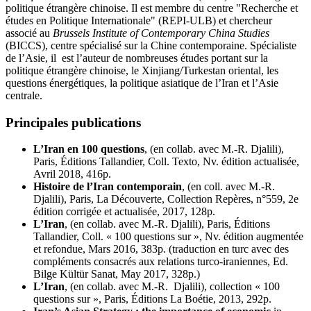
politique étrangère chinoise. Il est membre du centre "Recherche et
études en Politique Internationale" (REPI-ULB) et chercheur
associé au
Brussels Institute of Contemporary China Studies
(BICCS), centre spécialisé sur la Chine contemporaine. Spécialiste
de l’Asie, il est l’auteur de nombreuses études portant sur la
politique étrangère chinoise, le Xinjiang/Turkestan oriental, les
questions énergétiques, la politique asiatique de l’Iran et l’Asie
centrale.
Principales publications
L’Iran en 100 questions
, (en collab. avec M.-R. Djalili),
Paris, Éditions Tallandier, Coll. Texto, Nv. édition actualisée,
Avril 2018, 416p.
Histoire de l’Iran contemporain
, (en coll. avec M.-R.
Djalili), Paris, La Découverte, Collection Repères, n°559, 2e
édition corrigée et actualisée, 2017, 128p.
L’Iran
, (en collab. avec M.-R. Djalili), Paris, Éditions
Tallandier, Coll. « 100 questions sur », Nv. édition augmentée
et refondue, Mars 2016, 383p. (traduction en turc avec des
compléments consacrés aux relations turco-iraniennes, Ed.
Bilge Kültür Sanat, May 2017, 328p.)
L’Iran
, (en collab. avec M.-R. Djalili), collection « 100
questions sur », Paris, Éditions La Boétie, 2013, 292p.