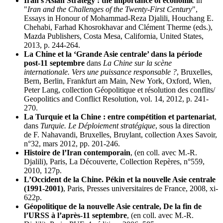
Iran’s Asian Strategy : the importance of economic
in
"
Iran and the Challenges of the Twenty-First Century
",
Essays in Honour of Mohammad-Reza Djalili, Houchang E.
Chehabi, Farhad Khosrokhavar and Clément Therme (eds.),
Mazda Publishers, Costa Mesa, California, United States,
2013, p. 244-264.
La Chine et la ‘Grande Asie centrale’ dans la période
post-11 septembre
dans
La Chine sur la scène
internationale. Vers une puissance responsable ?
, Bruxelles,
Bern, Berlin, Frankfurt am Main, New York, Oxford, Wien,
Peter Lang, collection Géopolitique et résolution des conflits/
Geopolitics and Conflict Resolution, vol. 14, 2012, p. 241-
270.
La Turquie et la Chine : entre compétition et partenariat
,
dans
Turquie. Le Déploiement stratégique
, sous la direction
de F. Nahavandi, Bruxelles, Bruylant, collection Axes Savoir,
n°32, mars 2012, pp. 201-246.
Histoire de l’Iran contemporain
, (en coll. avec M.-R.
Djalili), Paris, La Découverte, Collection Repères, n°559,
2010, 127p.
L’Occident de la Chine. Pékin et la nouvelle Asie centrale
(1991-2001)
, Paris, Presses universitaires de France, 2008, xi-
622p.
Géopolitique de la nouvelle Asie centrale, De la fin de
l’URSS à l’après-11 septembre
, (en coll. avec M.-R.