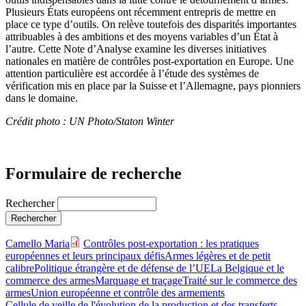
Plusieurs États européens ont récemment entrepris de mettre en
place ce type d’outils. On relève toutefois des disparités importantes
attribuables à des ambitions et des moyens variables d’un État à
l’autre. Cette Note d’Analyse examine les diverses initiatives
nationales en matière de contrôles post-exportation en Europe. Une
attention particulière est accordée à l’étude des systèmes de
vérification mis en place par la Suisse et l’Allemagne, pays pionniers
dans le domaine.
Crédit photo : UN Photo/Staton Winter
Formulaire de recherche
Rechercher
Camello Maria
Contrôles post-exportation : les pratiques
européennes et leurs principaux défis
Armes légères et de petit
calibre
Politique étrangère et de défense de l’UE
La Belgique et le
commerce des armes
Marquage et traçage
Traité sur le commerce des
armes
Union européenne et contrôle des armements
Cellule de veille de l'évolution de la production et des transferts