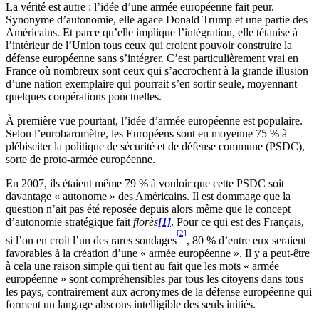
La vérité est autre : l’idée d’une armée européenne fait peur.
Synonyme d’autonomie, elle agace Donald Trump et une partie des
Américains. Et parce qu’elle implique l’intégration, elle tétanise à
l’intérieur de l’Union tous ceux qui croient pouvoir construire la
défense européenne sans s’intégrer. C’est particulièrement vrai en
France où nombreux sont ceux qui s’accrochent à la grande illusion
d’une nation exemplaire qui pourrait s’en sortir seule, moyennant
quelques coopérations ponctuelles.
À première vue pourtant, l’idée d’armée européenne est populaire.
Selon l’eurobaromètre, les Européens sont en moyenne 75 % à
plébisciter la politique de sécurité et de défense commune (PSDC),
sorte de proto-armée européenne.
En 2007, ils étaient même 79 % à vouloir que cette PSDC soit
davantage « autonome » des Américains. Il est dommage que la
question n’ait pas été reposée depuis alors même que le concept
d’autonomie stratégique fait
florès
[1]
. Pour ce qui est des Français,
[2]
si l’on en croit l’un des rares sondages
, 80 % d’entre eux seraient
favorables à la création d’une « armée européenne ». Il y a peut-être
à cela une raison simple qui tient au fait que les mots « armée
européenne » sont compréhensibles par tous les citoyens dans tous
les pays, contrairement aux acronymes de la défense européenne qui
forment un langage abscons intelligible des seuls initiés.