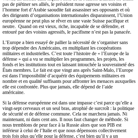
pas de piétiner ses alliés, le président russe agresse ses voisins et
l’homme fort d’Arabie saoudite fait assassiner ses opposants et où
des dirigeants d’organisations internationales disparaissent, l’Union
européenne ne peut plus se rêver en une vaste Suisse pacifique et
neutre. Quand on est vieux, riche, incapable de se défendre, et
entouré par des voisins agressifs, le pacifisme n’est pas la panacée.
L’Europe a bien essayé de pallier la nécessité de s’organiser sans
trop dépendre des Américains, en multipliant les coopérations
militaires et industrielles. C’est toute l’histoire de « l’Europe de la
défense » qui a vu se multiplier les programmes, les projets, les
fonds et les institutions tout en laissant intouchée la souveraineté des
États membres. Le fait est que vingt ans après Saint-Malo, l’Europe
est dans l’impossibilité d’acquérir des équipements militaires en
nombre et en qualité suffisants pour affronter les menaces auxquelles
elle est confrontée. Plus que jamais, elle dépend de l’aide
américaine.
Si la défense européenne est dans une impasse c’est parce qu’elle a
vingt-sept cerveaux et un seul bras, atrophié de surcroît : la politique
de sécurité et de défense commune. Cela ne marchera jamais. Ni
maintenant, ni dans cent ans. Il nous faut changer de méthode. Si
nous tremblons de peur face à la Russie alors que son PIB est
inférieur à celui de l’Italie et que nous dépensons collectivement
trois fois plus qu’elle pour la défense, c’est bien qu’il y a un