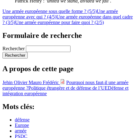
Patrick Henry : ‘
united we stand, divided we fall
’.
Une armée européenne sous quelle forme ? (5/5)
Une armée
européenne avec qui ? (4/5)
Une armée européenne dans quel cadre
? (3/5)
Une armée européenne pour faire quoi ? (2/5)
Formulaire de recherche
Rechercher
A propos de cette page
Jehin Olivier
Mauro Frédéric
Pourquoi nous faut-il une armée
européenne ?
Politique étrangère et de défense de l’UE
Défense et
intégration européenne
Mots clés:
défense
Europe
armée
PSDC