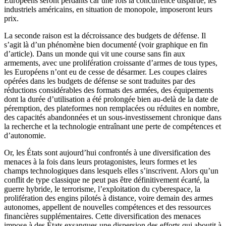
Européens seront perdants car une fois la concurrence disparue, les
industriels américains, en situation de monopole, imposeront leurs
prix.
La seconde raison est la décroissance des budgets de défense. Il
s’agit là d’un phénomène bien documenté (voir graphique en fin
d’article). Dans un monde qui vit une course sans fin aux
armements, avec une prolifération croissante d’armes de tous types,
les Européens n’ont eu de cesse de désarmer. Les coupes claires
opérées dans les budgets de défense se sont traduites par des
réductions considérables des formats des armées, des équipements
dont la durée d’utilisation a été prolongée bien au-delà de la date de
péremption, des plateformes non remplacées ou réduites en nombre,
des capacités abandonnées et un sous-investissement chronique dans
la recherche et la technologie entraînant une perte de compétences et
d’autonomie.
Or, les États sont aujourd’hui confrontés à une diversification des
menaces à la fois dans leurs protagonistes, leurs formes et les
champs technologiques dans lesquels elles s’inscrivent. Alors qu’un
conflit de type classique ne peut pas être définitivement écarté, la
guerre hybride, le terrorisme, l’exploitation du cyberespace, la
prolifération des engins pilotés à distance, voire demain des armes
autonomes, appellent de nouvelles compétences et des ressources
financières supplémentaires. Cette diversification des menaces
impose à des États exsangues une dispersion des efforts qui aboutit à