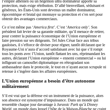
l’empire athénien ou un hégémon ultra dominateur apporte sa
protection, mais exige rétribution. D’allié bienveillant, séduisant et
généreux, les États-Unis sont devenus un maître dominateur,
égocentrique et brutal qui monnaye sa protection et s’en sert pour
obtenir des avantages commerciaux.
Ce n’est même pas ‘
America first’
. C’est ‘
America only’
. Son
président fait levier de sa garantie militaire, qu’il menace de retirer,
pour contrer la puissance économique de l’Union européenne et
faire pression sur ses dirigeants. Tel Jules César face aux tribus
gauloises, il s’efforce de diviser pour régner, tantôt déclarant que le
Royaume-Uni n’aura d’accord satisfaisant avec lui que s’il rompt
tous les ponts avec l’Union, tantôt flattant les uns, réprimandant les
autres, déclarant l’Union européenne « ennemi commercial » ou lui
infligeant un camouflet diplomatique en rétrogradant son
ambassadeur dans le protocole, le tout en n’ayant aucun scrupule ni
retenue à s’ingérer dans les affaires européennes.
L’Union européenne a besoin d’être autonome
militairement
S’il est vrai que la défense est un instrument de la puissance, alors
son absence est synonyme d’impuissance. Dans un monde qui
ressemble chaque jour davantage à
Jurassic Park
qu’à
Disney
World
, un monde dans lequel l’hôte de la Maison-Blanche ne craint