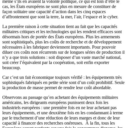
même s’ils en avaient la volonté politique, ce qui est loin d’être le
cas, les États européens ne sont plus en mesure de constituer de
façon solitaire une capacité d’action dans les cinq espaces
d’affrontement que sont la terre, la mer, l’air, l’espace et le cyber.
La première raison à cette situation tient au fait que les capacités
militaires critiques et les technologies qui les rendent efficaces sont
désormais hors de portée des États européens. Plus les armements
sont sophistiqués, plus les coûts de recherche et de développement
nécessaires à les fabriquer deviennent importants. Pour pouvoir
diluer ces coûts non récurrents sur de longues séries de production il
n’y a que trois solutions : soit disposer d’un vaste marché national,
soit créer l’équivalent par la coopération, soit enfin exporter
beaucoup.
Car c’est un fait économique toujours vérifié : les équipements très
sophistiqués fabriqués en petite série sont d’un coût prohibitif. Seule
la production de masse permet de rendre leur coût abordable.
Observons au passage qu’en achetant des équipements militaires
américains, les dirigeants européens punissent deux fois les
industriels européens : une première fois en ne leur achetant pas
leurs équipements, et une deuxième fois en les condamnant à terme
par le truchement d’une réduction de leurs marges et donc de leur
capacité à financer des recherches onéreuses. À la fin, tous les