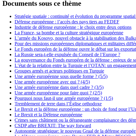
Documents sous ce thème
Stratégie spatiale : continuité et évolution du programme spatial 
Défense européenne : l’accès des pays tiers au FEDEF
Industrie de défense européenne : le choix entre deux options
La France, sa bombe et la culture stratégique européenne
L’armée du Kosovo, nouvel obstacle à la stabilisation des Balk
Pour des missions européennes diplomatiques et militaires diffé
Le Fonds européen de la défense ouvre le débat sur les exporta
La Russie sera-t-elle expulsée du Conseil de l’Europe ?
La gouvernance du Fonds européen de la défense : enjeux de so
L’état de la relation entre la Turquie et l’OTAN: un engagement 
Groupes armés et acteurs politiques en Turquie
Une armée européenne sous quelle forme ? (5/5)
Une armée européenne avec qui ? (4/5)
Une armée européenne dans quel cadre ? (3/5)
Une armée européenne pour faire quoi ? (2/5)
Pourquoi nous faut-il une armée européenne ? (1/5)
Tremblement de terre dans l’Église orthodoxe
Le Brexit et la défense européenne : un choix de fond pour l’U
Le Brexit et la Défense européenne
Crimes sans châtiment ou la dérangeante complaisance des dém
CSDP after BREXIT: The way forward
Autonomie stratégique: le nouveau Graal de la défense europé