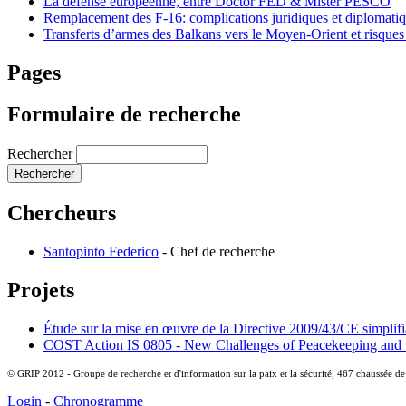
La défense européenne, entre Doctor FED & Mister PESCO
Remplacement des F-16: complications juridiques et diplomati
Transferts d’armes des Balkans vers le Moyen-Orient et risque
Pages
Formulaire de recherche
Rechercher
Chercheurs
Santopinto Federico
-
Chef de recherche
Projets
Étude sur la mise en œuvre de la Directive 2009/43/CE simplifian
COST Action IS 0805 - New Challenges of Peacekeeping and t
© GRIP 2012 - Groupe de recherche et d'information sur la paix et la sécurité, 467 chaussée d
Login
-
Chronogramme