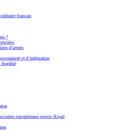
militaire français
ans ?
renciées
tions d’armes
uveraineté et d’intégration
fragilisé
nion
ocraties européennes envers Riyad
enne