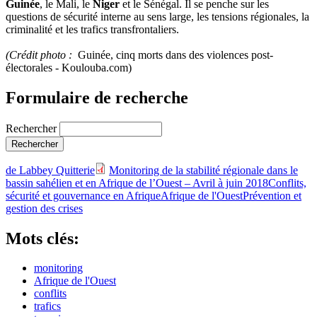
Guinée
, le Mali, le
Niger
et le Sénégal. Il se penche sur les
questions de sécurité interne au sens large, les tensions régionales, la
criminalité et les trafics transfrontaliers.
(Crédit photo :
Guinée, cinq morts dans des violences post-
électorales - Koulouba.com)
Formulaire de recherche
Rechercher
de Labbey Quitterie
Monitoring de la stabilité régionale dans le
bassin sahélien et en Afrique de l’Ouest – Avril à juin 2018
Conflits,
sécurité et gouvernance en Afrique
Afrique de l'Ouest
Prévention et
gestion des crises
Mots clés:
monitoring
Afrique de l'Ouest
conflits
trafics