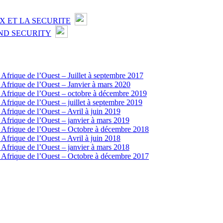
X ET LA SECURITE
ND SECURITY
n Afrique de l’Ouest – Juillet à septembre 2017
en Afrique de l’Ouest – Janvier à mars 2020
 en Afrique de l’Ouest – octobre à décembre 2019
n Afrique de l’Ouest – juillet à septembre 2019
n Afrique de l’Ouest – Avril à juin 2019
en Afrique de l’Ouest – janvier à mars 2019
 en Afrique de l’Ouest – Octobre à décembre 2018
n Afrique de l’Ouest – Avril à juin 2018
en Afrique de l’Ouest – janvier à mars 2018
 en Afrique de l’Ouest – Octobre à décembre 2017