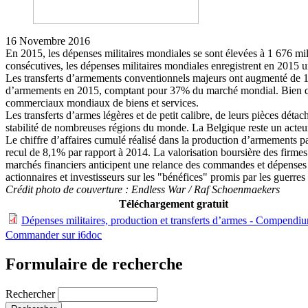
16 Novembre 2016
En 2015, les dépenses militaires mondiales se sont élevées à 1 676 mill
consécutives, les dépenses militaires mondiales enregistrent en 2015
Les transferts d’armements conventionnels majeurs ont augmenté de 1,9
d’armements en 2015, comptant pour 37% du marché mondial. Bien qu’il
commerciaux mondiaux de biens et services.
Les transferts d’armes légères et de petit calibre, de leurs pièces déta
stabilité de nombreuses régions du monde. La Belgique reste un acte
Le chiffre d’affaires cumulé réalisé dans la production d’armements 
recul de 8,1% par rapport à 2014. La valorisation boursière des firme
marchés financiers anticipent une relance des commandes et dépenses mil
actionnaires et investisseurs sur les "bénéfices" promis par les guerres 
Crédit photo de couverture : Endless War / Raf Schoenmaekers
Téléchargement gratuit
Dépenses militaires, production et transferts d’armes - Compend
Commander sur i6doc
Formulaire de recherche
Rechercher