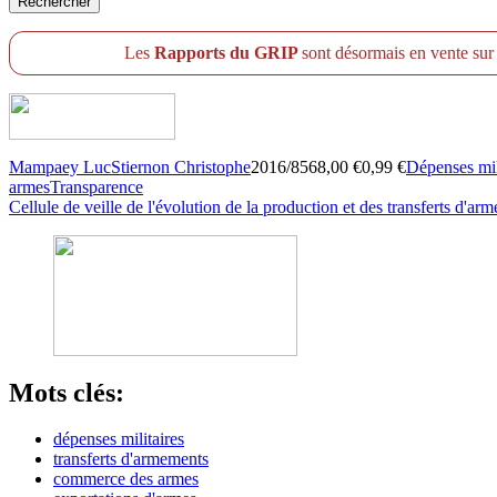
Les
Rapports du GRIP
sont désormais en vente su
Mampaey Luc
Stiernon Christophe
2016/8568,00 €0,99 €
Dépenses mili
armes
Transparence
Cellule de veille de l'évolution de la production et des transferts d'
Mots clés:
dépenses militaires
transferts d'armements
commerce des armes