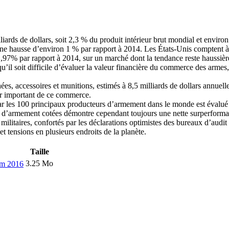
iards de dollars, soit 2,3 % du produit intérieur brut mondial et environ
 une hausse d’environ 1 % par rapport à 2014. Les États-Unis comptent 
7% par rapport à 2014, sur un marché dont la tendance reste haussière 
 soit difficile d’évaluer la valeur financière du commerce des armes,
chées, accessoires et munitions, estimés à 8,5 milliards de dollars annuell
ur important de ce commerce.
par les 100 principaux producteurs d’armement dans le monde est évalué 
s d’armement cotées démontre cependant toujours une nette surperforman
itaires, confortés par les déclarations optimistes des bureaux d’audit et
et tensions en plusieurs endroits de la planète.
Taille
3.25 Mo
ium 2016