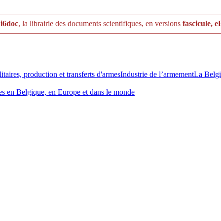
r
i6doc
, la librairie des documents scientifiques, en versions
fascicule, 
taires, production et transferts d'armes
Industrie de l’armement
La Belgi
armes en Belgique, en Europe et dans le monde