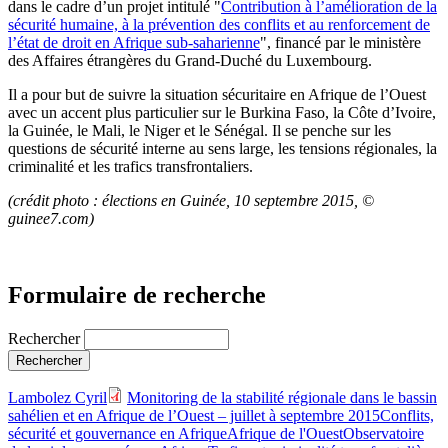
dans le cadre d’un projet intitulé "
Contribution à l’amélioration de la
sécurité humaine, à la prévention des conflits et au renforcement de
l’état de droit en Afrique sub-saharienne
", financé par le ministère
des Affaires étrangères du Grand-Duché du Luxembourg.
Il a pour but de suivre la situation sécuritaire en Afrique de l’Ouest
avec un accent plus particulier sur le Burkina Faso, la Côte d’Ivoire,
la Guinée, le Mali, le Niger et le Sénégal. Il se penche sur les
questions de sécurité interne au sens large, les tensions régionales, la
criminalité et les trafics transfrontaliers.
(crédit photo : élections en Guinée, 10 septembre 2015,
©
guinee7.com)
Formulaire de recherche
Rechercher
Lambolez Cyril
Monitoring de la stabilité régionale dans le bassin
sahélien et en Afrique de l’Ouest – juillet à septembre 2015
Conflits,
sécurité et gouvernance en Afrique
Afrique de l'Ouest
Observatoire