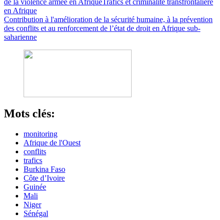
de la violence armée en Afrique
Trafics et criminalité transfrontalière
en Afrique
Contribution à l'amélioration de la sécurité humaine, à la prévention
des conflits et au renforcement de l’état de droit en Afrique sub-
saharienne
Mots clés:
monitoring
Afrique de l'Ouest
conflits
trafics
Burkina Faso
Côte d’Ivoire
Guinée
Mali
Niger
Sénégal