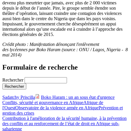
devenu plus meurtrier que jamais, avec plus de 2 000 victimes
depuis le début de l’année. Pire, le groupe semble étendre son
théâtre d’opération, laissant craindre une contagion des violences
aussi bien dans le centre du Nigeria que dans les pays voisins.
Impuissant, le gouvernement cherche désespérément un appui
international alors qu’une escalade est à craindre à l’approche des
élections générales de 2015.
Crédit photo : Manifestation dénonçant l'enlèvement
des lycéennes par Boko Haram (source : ONU / Lagos, Nigeria - 8
mai 2014)
Formulaire de recherche
Rechercher
Sadatchy Priscilla
Boko Haram : un an sous état d'urgence
Conflits, sécurité et gouvernance en Afrique
Afrique de
l'Ouest
Observatoire de la violence armée en Afrique
Prévention et
gestion des crises
Contribution à l'amélioration de la sécurité humaine, à la prévention
des conflits et au renforcement de l’état de droit en Afrique sub-
saharienne