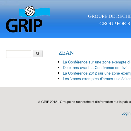
Aller au contenu principal
GROUPE DE RECHE
GROUP FOR R
Rechercher
ZEAN
Formulaire de
La Conférence sur une zone exempte d’a
recherche
Deux ans avant la Conférence de révis
La Conférence 2012 sur une zone exemp
Les 'zones exemptes d'armes nucléaires'
© GRIP 2012 - Groupe de recherche et d'information sur la paix e
Login